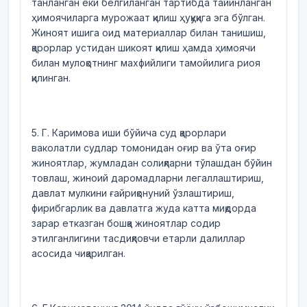
танланган ёки белгиланган тартибда тайинланган
ҳимоячиларга мурожаат қилиш ҳуқуқига эга бўлган.
Жиноят ишига оид материаллар билан танишиш,
қарорлар устидан шикоят қилиш ҳамда ҳимоячи
билан мулоқотнинг махфийлиги тамойилига риоя
қилинган.
5. Г. Каримова иши бўйича суд қарорлари
ваколатли судлар томонидан оғир ва ўта оғир
жиноятлар, жумладан солиқларни тўлашдан бўйин
товлаш, жиноий даромадларни легаллаштириш,
давлат мулкини ғайриқонуний ўзлаштириш,
фирибгарлик ва давлатга жуда катта миқдорда
зарар етказган бошқа жиноятлар содир
этилганлигини тасдиқловчи етарли далиллар
асосида чиқарилган.