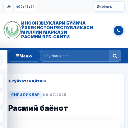
Ўзбекча
00:46:25
ИНСОН ҲУҚУҚЛАРИ БЎЙИЧА
ЎЗБЕКИСТОН РЕСПУБЛИКАСИ
МИЛЛИЙ МАРКАЗИ
РАСМИЙ ВЕБ-САЙТИ
Меню
Saytdan izlash
Рўйхатга қайтиш
ЯНГИЛИКЛАР
09.07.2025
Расмий баёнот