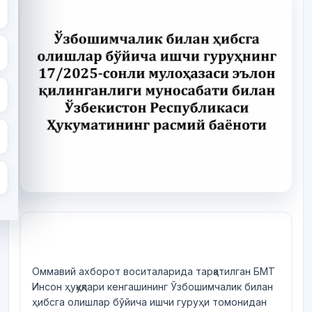
Оммавий ахборот воситаларида тарқатилган БМТ
Инсон ҳуқуқлари кенгашининг Ўзбошимчалик билан
ҳибсга олишлар бўйича ишчи гуруҳи томонидан