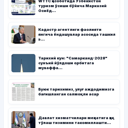
WТТC ҳисоботида Ўзбекистон
туризм ўсиши бўйича Марказий
Осиёд...
Кадастр агентлиги фаолияти
янгича ёндашувлар асосида ташкил
э...
Тарихий кун: "Самарканд-2028"
сунъий йўлдоши орбитага
муваффа...
Буюк тарихимиз, улуғ аждодимизга
бағишланган салмоқли асар
Давлат хизматчилари меҳнатига ҳақ
тўлаш тизимини такомиллашти...