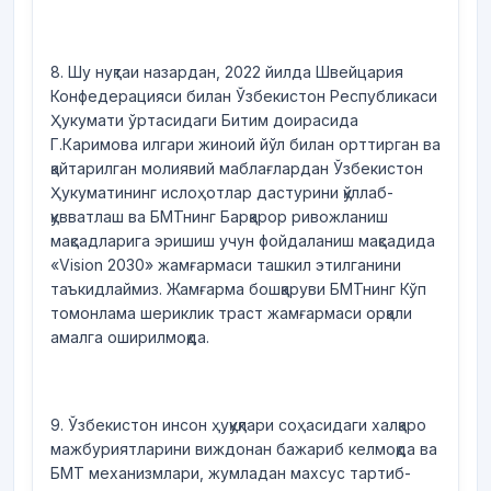
8. Шу нуқтаи назардан, 2022 йилда Швейцария
Конфедерацияси билан Ўзбекистон Республикаси
Ҳукумати ўртасидаги Битим доирасида
Г.Каримова илгари жиноий йўл билан орттирган ва
қайтарилган молиявий маблағлардан Ўзбекистон
Ҳукуматининг ислоҳотлар дастурини қўллаб-
қувватлаш ва БМТнинг Барқарор ривожланиш
мақсадларига эришиш учун фойдаланиш мақсадида
«Vision 2030» жамғармаси ташкил этилганини
таъкидлаймиз. Жамғарма бошқаруви БМТнинг Кўп
томонлама шериклик траст жамғармаси орқали
амалга оширилмоқда.
9. Ўзбекистон инсон ҳуқуқлари соҳасидаги халқаро
мажбуриятларини виждонан бажариб келмоқда ва
БМТ механизмлари, жумладан махсус тартиб-