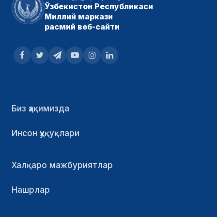
Ўзбекистон Республикаси
Миллий маркази
расмий веб-сайти
Биз ҳақимизда
Инсон ҳуқуқлари
Халқаро мажбуриятлар
Нашрлар