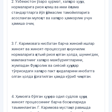
2. Ўзбекистон ўзаро ҳурмат, халқаро ҳуқуқ
нормаларига риоя қилиш ва икки ёқлама
стандартларга йўл қўймаслик тамойилларига
асосланган мулоқот ва халқаро ҳамкорлик учун
ҳамиша очиқ.
3. Г. Каримовага нисбатан барча жиноий ишлар
жиноят ва жиноят-процессуал қонунчилик
нормаларига қатъий риоя қилган ҳолда, шунингдек,
мамлакатнинг халқаро мажбуриятларини,
жумладан Фуқаролик ва сиёсий ҳуқуқлар
тўғрисидаги халқаро пакт қоидаларини инобатга
олган ҳолда қўзғатилган ҳамда кўриб чиқилган.
4. Ҳимояга бўлган ҳуқуқ ва одил судлов ҳуқуқи
жиноят процессининг барча босқичларида
таъминланган. Г. Каримова мустақил равишда