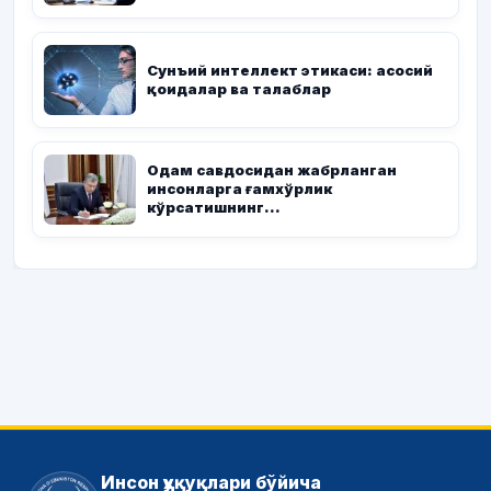
Сунъий интеллект этикаси: асосий
қоидалар ва талаблар
Одам савдосидан жабрланган
инсонларга ғамхўрлик
кўрсатишнинг...
Инсон ҳуқуқлари бўйича