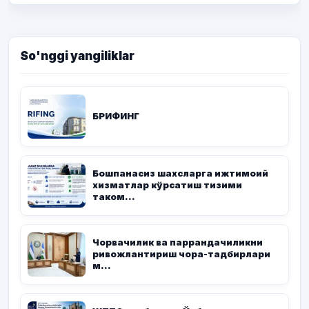
So'nggi yangiliklar
БРИФИНГ
Бошпанасиз шахсларга ижтимоий
хизматлар кўрсатиш тизими
таком...
Чорвачилик ва паррандачиликни
ривожлантириш чора-тадбирлари
м...