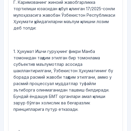
Г. Каримованинг жиноий жавобгарликка
тортилиши юзасидан қабул қилинган 17/2025-сонли
мулоҳазасига жавобан Ўзбекистон Республикаси
Ҳукумати қуйидагиларни маълум қилишни лозим
деб топди:
1. Ҳукумат Ишчи гуруҳнинг фикри Манба
томонидан тақдим этилган бир томонлама
субъектив маълумотлар асосида
шакллантирилгани, Ўзбекистон Ҳукуматининг бу
борада расмий жавоби тақдим этилгани, аммо у
расмий процессуал муддатлар туфайли
эътиборга олинмаганидан ташвиш билдиради.
Бундай ёндашув БМТ органлари амал қилиши
зарур бўлган холислик ва беғаразлик
принципларига путур етказади.