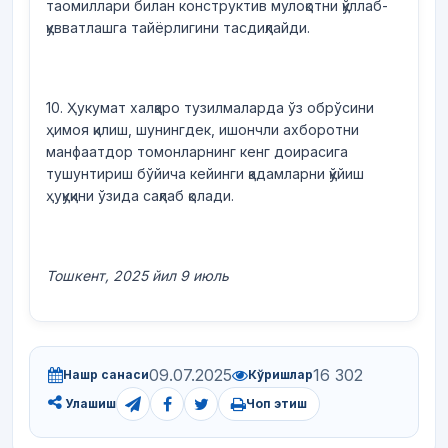
таомиллари билан конструктив мулоқотни қўллаб-
қувватлашга тайёрлигини тасдиқлайди.
10. Ҳукумат халқаро тузилмаларда ўз обрўсини
ҳимоя қилиш, шунингдек, ишончли ахборотни
манфаатдор томонларнинг кенг доирасига
тушунтириш бўйича кейинги қадамларни қўйиш
ҳуқуқини ўзида сақлаб қолади.
Тошкент, 2025 йил 9 июль
09.07.2025
16 302
Нашр санаси
Кўришлар
Чоп этиш
Улашиш