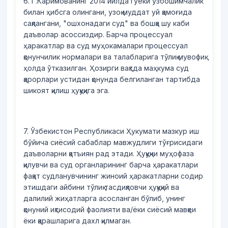
6. Г.Каримованинг 2014 йилда гўёки ўзбошимчалик
билан ҳибсга олингани, узоқ муддат уй қамоғида
сақлангани, "ошхонадаги суд" ва бошқа шу каби
даъволар асоссиздир. Барча процессуал
ҳаракатлар ва суд муҳокамалари процессуал
қонунчилик нормалари ва талабларига тўлиқ мувофиқ
ҳолда ўтказилган. Ҳозирги вақтда маҳкума суд
қарорлари устидан қонунда белгиланган тартибда
шикоят қилиш ҳуқуқига эга.
7. Ўзбекистон Республикаси Ҳукумати мазкур иш
бўйича сиёсий сабаблар мавжудлиги тўғрисидаги
даъволарни қатъиян рад этади. Ҳуқуқни муҳофаза
қилувчи ва суд органларининг барча ҳаракатлари
фақат судланувчининг жиноий ҳаракатларни содир
этишдаги айбини тўлиқ тасдиқловчи ҳуқуқий ва
далилий жиҳатларга асосланган бўлиб, унинг
қонуний иқтисодий фаолияти ва/ёки сиёсий мавқеи
ёки қарашларига дахл қилмаган.