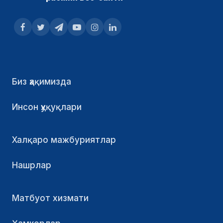
Биз ҳақимизда
Инсон ҳуқуқлари
Халқаро мажбуриятлар
Нашрлар
Матбуот хизмати