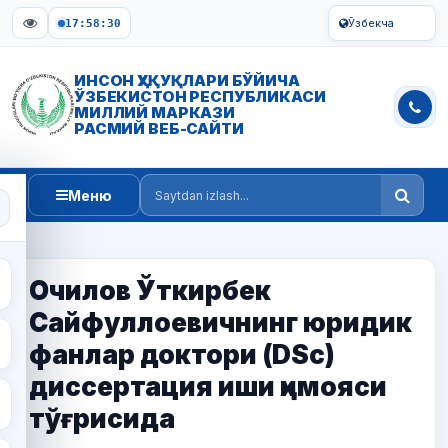
Ўзбекча
17:58:30
ИНСОН ҲУҚУҚЛАРИ БЎЙИЧА
ЎЗБЕКИСТОН РЕСПУБЛИКАСИ
МИЛЛИЙ МАРКАЗИ
РАСМИЙ ВЕБ-САЙТИ
Меню
Saytdan izlash
Очилов Ўткирбек
Сайфуллоевичнинг юридик
фанлар доктори (DSc)
диссертация иши ҳимояси
тўғрисида