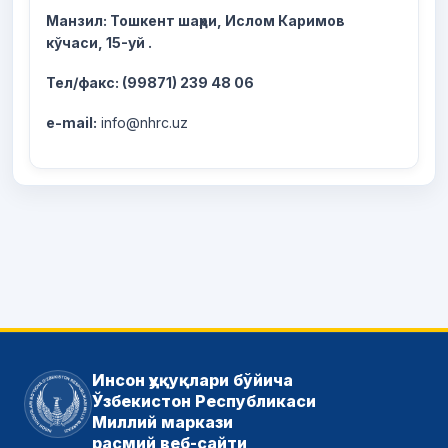
Манзил: Тошкент шаҳри,
Ислом Каримов
кўчаси
,
15
-
уй
.
Тел/факс: (99871) 239 48 06
e-mail:
info@nhrc.uz
Инсон ҳуқуқлари бўйича
Ўзбекистон Республикаси
Миллий маркази
расмий веб-сайти