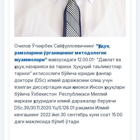
Очилов Ўткирбек Сайфуллоевичнинг
“Ҳуқуқ
рамзларини ўрганишнинг методологик
муаммолари”
мавзусидаги 12.00.01- “Давлат ва
ҳуқуқ назарияси ва тарихи. Ҳуқуқий таълимотлар
тарихи” ихтисослиги бўйича юридик фанлар
доктори (DSc) илмий даражасини олиш учун
ёзилган диссертация иши ҳимояси Инсон ҳуқуқлари
бўйича Ўзбекистон Республикаси Миллий
маркази ҳузуридаги илмий даражалар берувчи
DSc.39/30.11.2020.Yu/S.128.01 рақамли Илмий
кенгашнинг 2022 йил 30 сентябрь куни соат 15:00
даги мажлисида бўлиб ўтади.