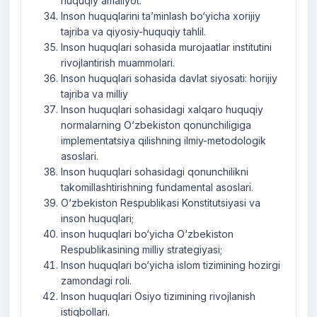
huquqiy amaliyot.
Inson huquqlarini ta’minlash bo‘yicha xorijiy
tajriba va qiyosiy-huquqiy tahlil.
Inson huquqlari sohasida murojaatlar institutini
rivojlantirish muammolari.
Inson huquqlari sohasida davlat siyosati: horijiy
tajriba va milliy
Inson huquqlari sohasidagi xalqaro huquqiy
normalarning O‘zbekiston qonunchiligiga
implementatsiya qilishning ilmiy-metodologik
asoslari.
Inson huquqlari sohasidagi qonunchilikni
takomillashtirishning fundamental asoslari.
O‘zbekiston Respublikasi Konstitutsiyasi va
inson huquqlari;
inson huquqlari bo‘yicha O‘zbekiston
Respublikasining milliy strategiyasi;
Inson huquqlari bo‘yicha islom tizimining hozirgi
zamondagi roli.
Inson huquqlari Osiyo tizimining rivojlanish
istiqbollari.