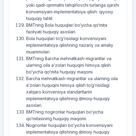
yoki qadr-qimmatni tahqirlovchi turlariga qarshi
konvensiyani implementatsiya qilish: qiyosiy
huquqiy tahlil.
BMTning Bola huquqlari bo‘yicha qo‘mita
faoliyati huquqiy asoslari.
Bola huquqlari to‘g‘risidagi konvensiyani
implementatsiya qilishning nazariy va amaliy
muammolari.
BMTning Barcha mehnatkash-migrantlar va
ularning oila a’zolari huquqini himoya qilish
bo‘yicha qo‘mita huquqiy maqomi.
Barcha mehnatkash-migrantlar va ularning oila
a’zolari huquqini himoya qilish to‘g‘risidagi
xalqaro konvensiya standartlarini
implementatsiya qilishning ijtimoiy-huquqiy
asoslari.
BMTning nogironlar huquqlari bo‘yicha
qo‘mitasining huquqiy maqomi.
Nogironlar huquqlari bo‘yicha konvensiyani
implementatsiya qilishning ijtimoiy huquqiy