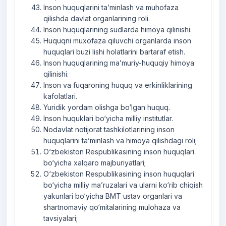
Inson huquqlarini ta’minlash va muhofaza
qilishda davlat organlarining roli.
Inson huquqlarining sudlarda himoya qilinishi.
Huquqni muxofaza qiluvchi organlarda inson
huquqlari buzi lishi holatlarini bartaraf etish.
Inson huquqlarining ma’muriy-huquqiy himoya
qilinishi.
Inson va fuqaroning huquq va erkinliklarining
kafolatlari.
Yuridik yordam olishga bo‘lgan huquq.
Inson huquklari bo‘yicha milliy institutlar.
Nodavlat notijorat tashkilotlarining inson
huquqlarini ta’minlash va himoya qilishdagi roli;
O‘zbekiston Respublikasining inson huquqlari
bo‘yicha xalqaro majburiyatlari;
O‘zbekiston Respublikasining inson huquqlari
bo‘yicha milliy ma’ruzalari va ularni ko‘rib chiqish
yakunlari bo‘yicha BMT ustav organlari va
shartnomaviy qo‘mitalarining mulohaza va
tavsiyalari;