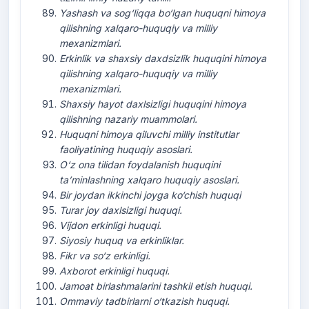
Yashash
va
sog‘liqqa
bo‘lgan
huquqni
himoya
qilishning
xalqaro
-
huquqiy
va
milliy
mexanizmlari
.
Erkinlik
va
shaxsiy
daxdsizlik
huquqini
himoya
qilishning
xalqaro
-
huquqiy
va
milliy
mexanizmlari
.
Shaxsiy
hayot
daxlsizligi
huquqini
himoya
qilishning
nazariy
muammolari
.
Huquqni
himoya
qiluvchi
milliy
institutlar
faoliyatining
huquqiy
asoslari
.
O‘z
ona
tilidan
foydalanish
huquqini
ta’minlashning
xalqaro
huquqiy
asoslari
.
Bir
joydan
ikkinchi
joyga
ko‘chish
huquqi
Turar
joy
daxlsizligi
huquqi
.
Vijdon
erkinligi
huquqi
.
Siyosiy
huquq
va
erkinliklar
.
Fikr
va
so‘z
erkinligi
.
Axborot
erkinligi
huquqi
.
Jamoat
birlashmalarini
tashkil
etish
huquqi
.
Ommaviy
tadbirlarni
o‘tkazish
huquqi
.