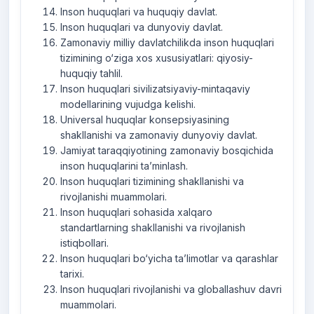
Inson huquqlari va huquqiy davlat.
Inson huquqlari va dunyoviy davlat.
Zamonaviy milliy davlatchilikda inson huquqlari
tizimining o‘ziga xos xususiyatlari: qiyosiy-
huquqiy tahlil.
Inson huquqlari sivilizatsiyaviy-mintaqaviy
modellarining vujudga kelishi.
Universal huquqlar konsepsiyasining
shakllanishi va zamonaviy dunyoviy davlat.
Jamiyat taraqqiyotining zamonaviy bosqichida
inson huquqlarini ta’minlash.
Inson huquqlari tizimining shakllanishi va
rivojlanishi muammolari.
Inson huquqlari sohasida xalqaro
standartlarning shakllanishi va rivojlanish
istiqbollari.
Inson huquqlari bo‘yicha ta’limotlar va qarashlar
tarixi.
Inson huquqlari rivojlanishi va globallashuv davri
muammolari.