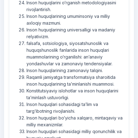
Inson huquqlarini o‘rganish metodologiyasini
rivojlantirish.
Inson huquqlarining umuminsoniy va milliy
axloqiy mazmuni.
Inson huquqlarining universalligi va madaniy
relyativizm.
falsafa, sotsiologiya, siyosatshunoslik va
huquqshunoslik fanlarida inson huquqlari
muammolarining o‘rganilishi: an’anaviy
yondashuvlar va zamonaviy tendensiyalar.
Inson huquqlarining zamonaviy talqini.
Raqamli jamiyatga transformatsiya sharoitida
inson huquqlarining ta’minlanishi muammosi.
Konstitutsiyaviy islohotlar va inson huquqlarini
ta’minlash ustuvorligi.
Inson huquqlari sohasidagi ta’lim va
targ‘ibotning rivojlanishi.
Inson huquqlari bo‘yicha xalqaro, mintaqaviy va
milliy mexanizmlar.
Inson huquqlari sohasidagi milliy qonunchilik va