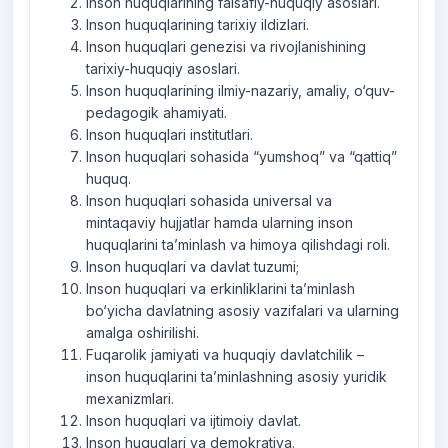
Inson huquqlarining falsafiy-huquqiy asoslari.
Inson huquqlarining tarixiy ildizlari.
Inson huquqlari genezisi va rivojlanishining
tarixiy-huquqiy asoslari.
Inson huquqlarining ilmiy-nazariy, amaliy, o‘quv-
pedagogik ahamiyati.
Inson huquqlari institutlari.
Inson huquqlari sohasida “yumshoq” va “qattiq”
huquq.
Inson huquqlari sohasida universal va
mintaqaviy hujjatlar hamda ularning inson
huquqlarini ta’minlash va himoya qilishdagi roli.
Inson huquqlari va davlat tuzumi;
Inson huquqlari va erkinliklarini ta’minlash
bo‘yicha davlatning asosiy vazifalari va ularning
amalga oshirilishi.
Fuqarolik jamiyati va huquqiy davlatchilik –
inson huquqlarini ta’minlashning asosiy yuridik
mexanizmlari.
Inson huquqlari va ijtimoiy davlat.
Inson huquqlari va demokratiya.