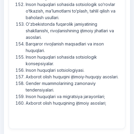
Inson huquqlari sohasida sotsiologik so‘rovlar
o‘tkazish, ma’lumotlarni to‘plash, tahlil qilish va
baholash usullari.
O‘zbekistonda fuqarolik jamiyatining
shakllanishi, rivojlanishining ijtimoiy jihatlari va
asoslari.
Barqaror rivojlanish maqsadlari va inson
huquqlari.
Inson huquqlari sohasida sotsiologik
konsepsiyalar.
Inson huquqlari sotsiologiyasi.
Axborot olish huquqini ijtimoiy-huquqiy asoslari.
Gender muammolarining zamonaviy
tendensiyalari.
Inson huquqlari va migratsiya jarayonlari;
Axborot olish huquqining ijtimoiy asoslari;