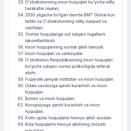
O‘zbekistonning inson huquqlari bo‘yicha milliy
harakatlar rejalari;
2030 yilgacha bo‘lgan davrda BMT Global kun
tartibi va O‘zbekistonning milliy maqsad va
vazifalari;
Yoshlar huquqlariga oid xalqaro hujjatlarni
takomillashtirish.
Inson huquqlarining xurmat qilish tamoyili.
Inson huquqlari va sanksiyalar.
O‘zbekiston Respublikasining inson huquqlari
bo‘yicha xalqaro norma ijodkorligida ishtirok
etishi.
Fuqarolik jamiyati institutlari va inson huquqlari.
Odam savdosiga qarshi kurashish va inson
huquqlari.
Biznes va inson huquqlari.
Korrupsiyaga qarshi kurashish va inson
huquqlari.
Xotin-qizlar huquqlarini himoya qilish asoslari.
Bola huquqlarini himoya qilishning dolzarb
masalalari.