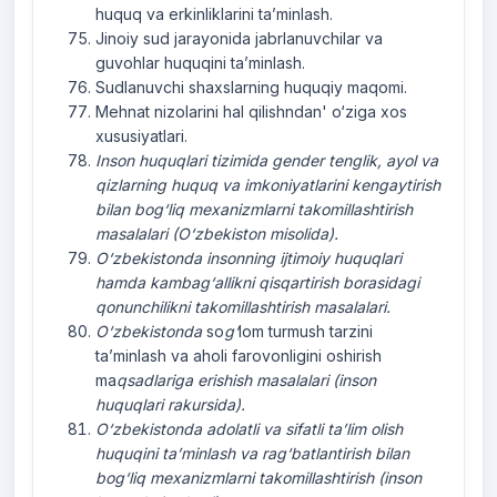
huquq va erkinliklarini ta’minlash.
Jinoiy sud jarayonida jabrlanuvchilar va
guvohlar huquqini ta’minlash.
Sudlanuvchi shaxslarning huquqiy maqomi.
Mehnat nizolarini hal qilishndan' o‘ziga xos
xususiyatlari.
Inson
huquqlari
tizimida
gender
tenglik
,
ayol
va
qizlarning
huquq
va
imkoniyatlarini
kengaytirish
bilan
bog‘liq
mexanizmlarni
takomillashtirish
masalalari
(
O‘zbekiston
misolida
).
O‘zbekistonda
insonning
ijtimoiy
huquqlari
hamda
kambag‘allikni
qisqartirish
borasidagi
qonunchilikni
takomillashtirish
masalalari
.
O‘zbekistonda
so
g‘
lom turmush tarzini
ta’minlash va aholi farovonligini oshirish
ma
qsadlariga
erishish
masalalari
(
inson
huquqlari
rakursida
).
O‘zbekistonda
adolatli
va
sifatli
ta’lim
olish
huquqini
ta’minlash
va
rag‘batlantirish
bilan
bog‘liq
mexanizmlarni
takomillashtirish
(
inson