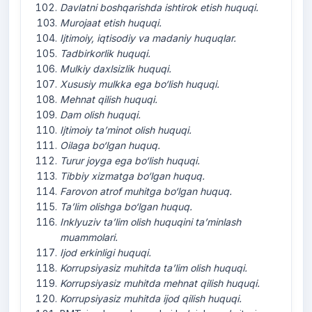
Davlatni
boshqarishda
ishtirok
etish
huquqi
.
Murojaat
etish
huquqi
.
Ijtimoiy
,
iqtisodiy
va
madaniy
huquqlar
.
Tadbirkorlik
huquqi
.
Mulkiy
daxlsizlik
huquqi
.
Xususiy
mulkka
ega
bo‘lish
huquqi
.
Mehnat
qilish
huquqi
.
Dam
olish
huquqi
.
Ijtimoiy
ta’minot
olish
huquqi
.
Oilaga
bo‘lgan
huquq
.
Turur
joyga
ega
bo‘lish
huquqi
.
Tibbiy
xizmatga
bo‘lgan
huquq
.
Farovon
atrof
muhitga
bo‘lgan
huquq
.
Ta’lim
olishga
bo‘lgan
huquq
.
Inklyuziv
ta’lim
olish
huquqini
ta’minlash
muammolari
.
Ijod
erkinligi
huquqi
.
Korrupsiyasiz
muhitda
ta’lim
olish
huquqi
.
Korrupsiyasiz
muhitda
mehnat
qilish
huquqi
.
Korrupsiyasiz
muhitda
ijod
qilish
huquqi
.