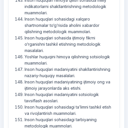
Inson huquqlari himoya qilish sohasida milliy
indikatorlarni shakllantirishning metodologik
muammolari.
Inson huquqlari sohasidagi xalqaro
shartnomalar to‘g‘risida aholini xabardor
qilishning metodologik muammolari.
Inson huquqlari sohasida ijtimoiy fikrni
o‘rganishni tashkil etishning metodologik
masalalari.
Yoshlar huquqini himoya qilishning sotsiologik
muammolari.
Inson huquqlari madaniyatini shakllantirishning
nazariy-huquqiy masalalari.
Inson huquqlari madaniyatining ijtimoiy ong va
ijtimoiy jarayonlarda aks etishi.
Inson huquqlari madaniyatini sotsiologik
tavsiflash asoslari.
Inson huquqlari sohasidagi ta’limni tashkil etish
va rivojlantirish muammolari.
Inson huquqlari sohasidagi tarbiyaning
metodologik muammolari.