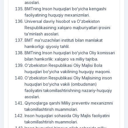
asoslari.
BMTning Inson huquqlari bo‘yicha kengashi
faoliyatining huquqiy mexanizmlari.
Universal davriy hisobot va O‘zbekiston
Respublikasining xalqaro majburiyatlari ijrosini
ta’minlash asoslari.
BMT ma’ruzachilari instituti bilan mamlakat
hamkorligi: qiyosiy tahlil.
BMTning Inson huquqlari bo‘yicha Oliy komissari
bilan hamkorlik: xalqaro va milliy tajriba.
O‘zbekiston Respublikasi Oliy Majlisi Bola
huquqlari bo‘yicha vakilining huquqiy maqomi.
O‘zbekiston Respublikasi Oliy Majlisining inson
huquqlari bo‘yicha vakili (ombudsman)
faoliyatini takomillashtirishning nazariy-huquqiy
asoslari.
Qiynoqlarga qarshi Milliy preventiv mexanizmni
takomillashtirish muammolari.
Inson huquqlari sohasida Oliy Majlis faoliyatini
takomillashtirish muammolari.