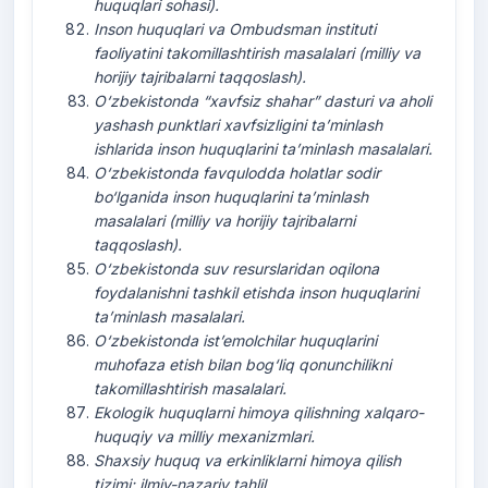
huquqlari
sohasi
).
Inson
huquqlari
va
Ombudsman
instituti
faoliyatini
takomillashtirish
masalalari
(
milliy
va
horijiy
tajribalarni
taqqoslash
).
O‘zbekistonda
“
xavfsiz
shahar
”
dasturi
va
aholi
yashash
punktlari
xavfsizligini
ta’minlash
ishlarida
inson
huquqlarini
ta’minlash
masalalari
.
O‘zbekistonda
favqulodda
holatlar
sodir
bo‘lganida
inson
huquqlarini
ta’minlash
masalalari
(
milliy
va
horijiy
tajribalarni
taqqoslash
).
O‘zbekistonda
suv
resurslaridan
oqilona
foydalanishni
tashkil
etishda
inson
huquqlarini
ta’minlash
masalalari
.
O‘zbekistonda
ist’emolchilar
huquqlarini
muhofaza
etish
bilan
bog‘liq
qonunchilikni
takomillashtirish
masalalari
.
Ekologik
huquqlarni
himoya
qilishning
xalqaro
-
huquqiy
va
milliy
mexanizmlari
.
Shaxsiy
huquq
va
erkinliklarni
himoya
qilish
tizimi
:
ilmiy
-
nazariy
tahlil
.