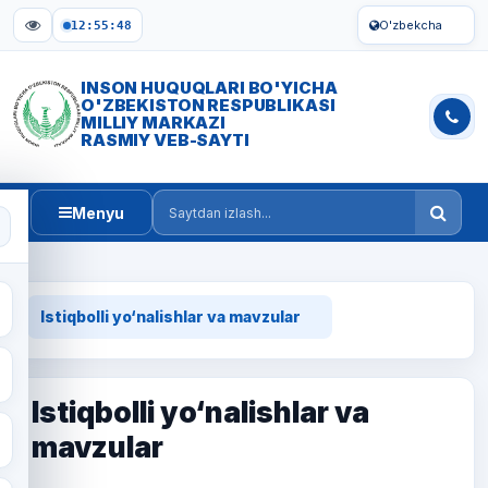
O'zbekcha
12:55:49
INSON HUQUQLARI BO'YICHA
O'ZBEKISTON RESPUBLIKASI
MILLIY MARKAZI
RASMIY VEB-SAYTI
Menyu
Saytdan izlash
Istiqbolli yo‘nalishlar va mavzular
Istiqbolli yo‘nalishlar va
mavzular