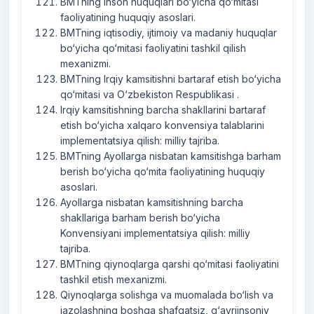
BMTning Inson huquqlari bo‘yicha qo‘mitasi
faoliyatining huquqiy asoslari.
BMTning iqtisodiy, ijtimoiy va madaniy huquqlar
bo‘yicha qo‘mitasi faoliyatini tashkil qilish
mexanizmi.
BMTning Irqiy kamsitishni bartaraf etish bo‘yicha
qo‘mitasi va O‘zbekiston Respublikasi .
Irqiy kamsitishning barcha shakllarini bartaraf
etish bo‘yicha xalqaro konvensiya talablarini
implementatsiya qilish: milliy tajriba.
BMTning Ayollarga nisbatan kamsitishga barham
berish bo‘yicha qo‘mita faoliyatining huquqiy
asoslari.
Ayollarga nisbatan kamsitishning barcha
shakllariga barham berish bo‘yicha
Konvensiyani implementatsiya qilish: milliy
tajriba.
BMTning qiynoqlarga qarshi qo‘mitasi faoliyatini
tashkil etish mexanizmi.
Qiynoqlarga solishga va muomalada bo‘lish va
jazolashning boshqa shafqatsiz, g‘ayriinsoniy