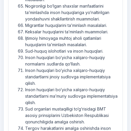
Nogironligi bo‘lgan shaxslar manfaatlarini
ta’minlashda inson huquqlariga yo‘naltirilgan
yondashuvni shakllantirish muammolari.
Migrantlar huquqlarini ta’minlash masalalari.
Keksalar huquqlarini ta’minlash muammolari.
Ijtimoiy himoyaga muhtoj aholi qatlamlari
huquqlarini ta’minlash masalalari.
Sud-huquq islohotlari va inson huquqlari.
Inson huquqlari bo‘yicha xalqaro-huquqiy
normalarni .sudlarda qo‘llash.
Inson huquqlari bo‘yicha xalqaro-huquqiy
standartlarni jinoiy sudlovga implementatsiya
qilish.
Inson huquqlari bo‘yicha xalqaro-huquqiy
standartlarni ma’muriy sudlovga implementatsiya
qilish.
Sud organlari mustaqilligi to‘g‘risidagi BMT
asosiy prinsiplarini Uzbekiston Respublikasi
qonunchiligida amalga oshirish.
Tergov harakatlarini amalga oshirishda inson