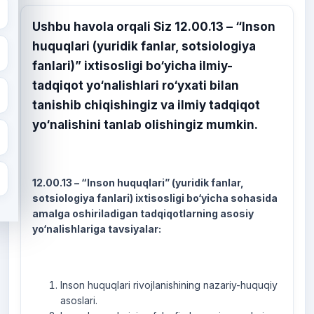
Ushbu havola orqali Siz 12.00.13 – “Inson
huquqlari (yuridik fanlar, sotsiologiya
fanlari)” ixtisosligi bo‘yicha ilmiy-
tadqiqot yo‘nalishlari ro‘yxati bilan
tanishib chiqishingiz va ilmiy tadqiqot
yo‘nalishini tanlab olishingiz mumkin.
12.00.13 – “Inson huquqlari” (yuridik fanlar,
sotsiologiya fanlari) ixtisosligi bo‘yicha sohasida
amalga oshiriladigan tadqiqotlarning asosiy
yo‘nalishlariga tavsiyalar:
Inson huquqlari rivojlanishining nazariy-huquqiy
asoslari.