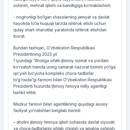
oshirish, mehnat qilishi va bandligiga ko‘maklashish;
- nogironligi bo‘lgan shaxslarning jamiyat va davlat
hayotida to‘la huquqli tarzda ishtirok etishi uchun
qulay shart-sharoitlar yaratishda ishtirok etishdan
iborat.
Bundan tashqari, O‘zbekiston Respublikasi
Prezidentining 2023 yil
1 iyundagi “Aholiga sifatli ijtimoiy xizmat va yordam
ko‘rsatish hamda uning samarali nazorat tizimini yo‘lga
qo‘yish bo‘yicha kompleks chora-tadbirlar
to‘g‘risida”gi farmoni bilan O‘zbekiston Respublikasi
Prezidenti huzurida Ijtimoiy himoya milliy agentligi
tashkil etildi.
Mazkur farmon bilan agentlikning quyidagi asosiy
faoliyat yo‘nalishlari belgilab berildi:
– aholini ijtimoiy himoya qilish sohasida davlat siyosati
va chora-tadbirlarini ishlab chiqish va amalga oshirish;