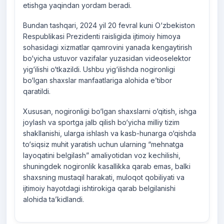
etishga yaqindan yordam beradi.
Bundan tashqari, 2024 yil 20 fevral kuni O‘zbekiston
Respublikasi Prezidenti raisligida ijtimoiy himoya
sohasidagi xizmatlar qamrovini yanada kengaytirish
bo‘yicha ustuvor vazifalar yuzasidan videoselektor
yig‘ilishi o‘tkazildi. Ushbu yig‘ilishda nogironligi
bo‘lgan shaxslar manfaatlariga alohida e’tibor
qaratildi.
Xususan, nogironligi bo‘lgan shaxslarni o‘qitish, ishga
joylash va sportga jalb qilish bo‘yicha milliy tizim
shakllanishi, ularga ishlash va kasb-hunarga o‘qishda
to‘siqsiz muhit yaratish uchun ularning “mehnatga
layoqatini belgilash” amaliyotidan voz kechilishi,
shuningdek nogironlik kasallikka qarab emas, balki
shaxsning mustaqil harakati, muloqot qobiliyati va
ijtimoiy hayotdagi ishtirokiga qarab belgilanishi
alohida ta’kidlandi.