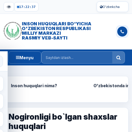
O'zbekcha
17:22:38
INSON HUQUQLARI BO'YICHA
O'ZBEKISTON RESPUBLIKASI
MILLIY MARKAZI
RASMIY VEB-SAYTI
Menyu
Saytdan izlash
Inson huquqlari nima?
O'zbekistonda ins
Nogironligi bo`lgan shaxslar
huquqlari