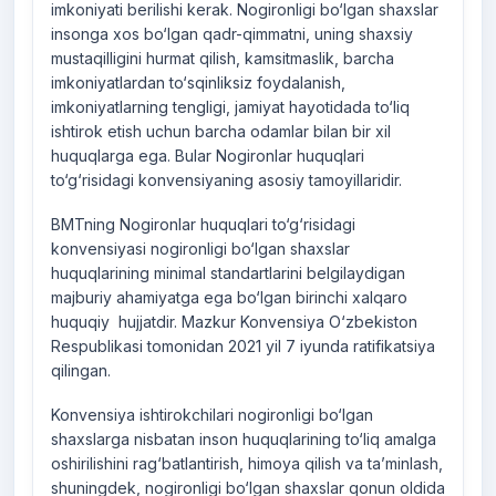
imkoniyati berilishi kerak. Nogironligi bo‘lgan shaxslar
insonga xos bo‘lgan qadr-qimmatni, uning shaxsiy
mustaqilligini hurmat qilish, kamsitmaslik, barcha
imkoniyatlardan to‘sqinliksiz foydalanish,
imkoniyatlarning tengligi, jamiyat hayotidada to‘liq
ishtirok etish uchun barcha odamlar bilan bir xil
huquqlarga ega. Bular Nogironlar huquqlari
to‘g‘risidagi konvensiyaning asosiy tamoyillaridir.
BMTning Nogironlar huquqlari to‘g‘risidagi
konvensiyasi nogironligi bo‘lgan shaxslar
huquqlarining minimal standartlarini belgilaydigan
majburiy ahamiyatga ega bo‘lgan birinchi xalqaro
huquqiy hujjatdir. Mazkur Konvensiya O‘zbekiston
Respublikasi tomonidan 2021 yil 7 iyunda ratifikatsiya
qilingan.
Konvensiya ishtirokchilari nogironligi bo‘lgan
shaxslarga nisbatan inson huquqlarining to‘liq amalga
oshirilishini rag‘batlantirish, himoya qilish va ta’minlash,
shuningdek, nogironligi bo‘lgan shaxslar qonun oldida