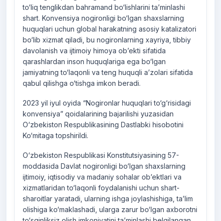
to‘liq tenglikdan bahramand bo‘lishlarini ta’minlashi
shart. Konvensiya nogironligi bo‘lgan shaxslarning
huquqlari uchun global harakatning asosiy katalizatori
bo‘lib xizmat qiladi, bu nogironlarning xayriya, tibbiy
davolanish va ijtimoiy himoya ob’ekti sifatida
qarashlardan inson huquqlariga ega bo‘lgan
jamiyatning to‘laqonli va teng huquqli a’zolari sifatida
qabul qilishga o‘tishga imkon beradi.
2023 yil iyul oyida “Nogironlar huquqlari to‘g‘risidagi
konvensiya” qoidalarining bajarilishi yuzasidan
O‘zbekiston Respublikasining Dastlabki hisobotini
Ko‘mitaga topshirildi.
O‘zbekiston Respublikasi Konstitutsiyasining 57-
moddasida Davlat nogironligi bo‘lgan shaxslarning
ijtimoiy, iqtisodiy va madaniy sohalar ob’ektlari va
xizmatlaridan to‘laqonli foydalanishi uchun shart-
sharoitlar yaratadi, ularning ishga joylashishiga, ta’lim
olishiga ko‘maklashadi, ularga zarur bo‘lgan axborotni
to‘sqinliksiz olish imkoniyatini ta’minlashi belgilangan.