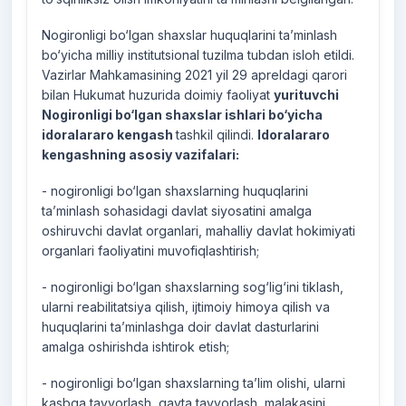
Nogironligi bo‘lgan shaxslar huquqlarini ta’minlash
bo‘yicha milliy institutsional tuzilma tubdan isloh etildi.
Vazirlar Mahkamasining 2021 yil 29 apreldagi qarori
bilan Hukumat huzurida doimiy faoliyat
yurituvchi
Nogironligi bo‘lgan shaxslar ishlari bo‘yicha
idoralararo kengash
tashkil qilindi.
Idoralararo
kengashning asosiy vazifalari:
- nogironligi bo‘lgan shaxslarning huquqlarini
ta’minlash sohasidagi davlat siyosatini amalga
oshiruvchi davlat organlari, mahalliy davlat hokimiyati
organlari faoliyatini muvofiqlashtirish;
- nogironligi bo‘lgan shaxslarning sog‘lig‘ini tiklash,
ularni reabilitatsiya qilish, ijtimoiy himoya qilish va
huquqlarini ta’minlashga doir davlat dasturlarini
amalga oshirishda ishtirok etish;
- nogironligi bo‘lgan shaxslarning ta’lim olishi, ularni
kasbga tayyorlash, qayta tayyorlash, malakasini