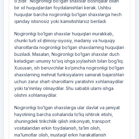
o‘zidir. Nogironligi bo‘lgan shaxslar boshqalar bilan
bir xil huquqlardan foydalanishlari kerak. Ushbu
huquqlar barcha nogironligi bo‘lgan shaxslarga hech
qanday istisnosiz yoki kamsitishlarsiz beriladi.
Nogironligi bo‘lgan shaxslar huquqlari murakkab,
chunki turli xil ijtimoiy-siyosiy, madaniy va huquqiy
sharoitlarda nogironligi bo‘lgan shaxslarning huquqlari
buziladi. Masalan, Nogironligi bo‘lgan shaxslar duch
keladigan umumiy to‘siq ishga joylashish bilan bog‘liq.
Xususan, ish beruvchilar ko‘pincha nogironligi bo‘lgan
shaxslarning mehnat funksiyalarini samarali bajarishlari
uchun zarur shart-sharoitlarni yaratishni xohlamaydilar
yoki ta’minlay olmaydilar. Shu sababli ularni ishga
olishni xohlamaydilar.
Nogironligi bo‘lgan shaxslarga ular davlat va jamiyat
hayotining barcha sohalarida to‘liq ishtirok etishi,
shuningdek tirikchilik qilish imkoniyati, transport
vositalaridan erkin foydalanish, ta’lim olish,
ma’lumotlar olish, mustaqil erkin harakatlanish