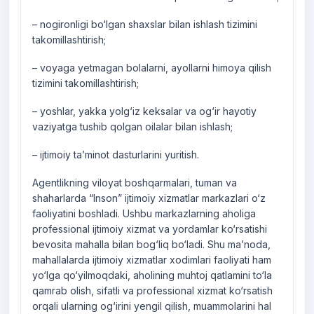
– nogironligi bo‘lgan shaxslar bilan ishlash tizimini
takomillashtirish;
– voyaga yetmagan bolalarni, ayollarni himoya qilish
tizimini takomillashtirish;
– yoshlar, yakka yolg‘iz keksalar va og‘ir hayotiy
vaziyatga tushib qolgan oilalar bilan ishlash;
– ijtimoiy ta’minot dasturlarini yuritish.
Agentlikning viloyat boshqarmalari, tuman va
shaharlarda “Inson” ijtimoiy xizmatlar markazlari o‘z
faoliyatini boshladi. Ushbu markazlarning aholiga
professional ijtimoiy xizmat va yordamlar ko‘rsatishi
bevosita mahalla bilan bog‘liq bo‘ladi. Shu ma’noda,
mahallalarda ijtimoiy xizmatlar xodimlari faoliyati ham
yo‘lga qo‘yilmoqdaki, aholining muhtoj qatlamini to‘la
qamrab olish, sifatli va professional xizmat ko‘rsatish
orqali ularning og‘irini yengil qilish, muammolarini hal