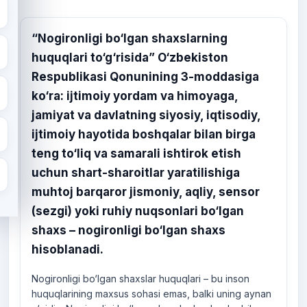
“Nogironligi bo‘lgan shaxslarning
huquqlari to‘g‘risida”
O‘zbekiston
Respublikasi Qonunining 3-moddasiga
ko‘ra: ijtimoiy yordam va himoyaga,
jamiyat va davlatning siyosiy, iqtisodiy,
ijtimoiy hayotida boshqalar bilan birga
teng to‘liq va samarali ishtirok etish
uchun shart-sharoitlar yaratilishiga
muhtoj barqaror jismoniy, aqliy, sensor
(sezgi) yoki ruhiy nuqsonlari bo‘lgan
shaxs – nogironligi bo‘lgan shaxs
hisoblanadi.
Nogironligi bo‘lgan shaxslar huquqlari – bu inson
huquqlarining maxsus sohasi emas, balki uning aynan