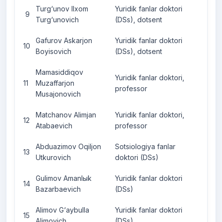
Turg‘unov Ilxom
Yuridik fanlar doktori
9
Turg‘unovich
(DSs), dotsent
Gafurov Askarjon
Yuridik fanlar doktori
10
Boyisovich
(DSs), dotsent
Mamasiddiqov
Yuridik fanlar doktori,
11
Muzaffarjon
professor
Musajonovich
Matchanov Alimjan
Yuridik fanlar doktori,
12
Atabaevich
professor
Abduazimov Oqiljon
Sotsiologiya fanlar
13
Utkurovich
doktori (DSs)
Gulimov Amanlыk
Yuridik fanlar doktori
14
Bazarbaevich
(DSs)
Alimov G‘aybulla
Yuridik fanlar doktori
15
Alimovich
(DSs)