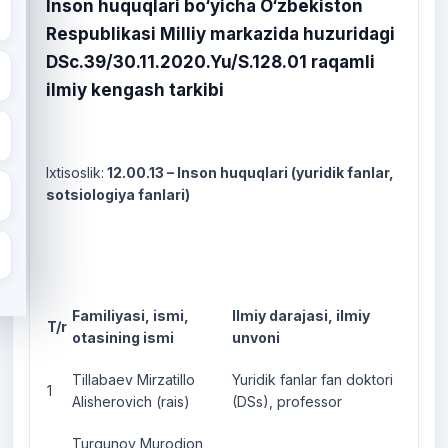
Inson huquqlari bo‘yicha O‘zbekiston
Respublikasi Milliy markazida huzuridagi
DSc.39/30.11.2020.Yu/S.128.01 raqamli
ilmiy kengash tarkibi
Ixtisoslik:
12.00.13 – Inson huquqlari (yuridik fanlar,
sotsiologiya fanlari)
Familiyasi, ismi,
Ilmiy darajasi, ilmiy
T/r
otasining ismi
unvoni
Tillabaev Mirzatillo
Yuridik fanlar fan doktori
1
Alisherovich (rais)
(DSs), professor
Turgunov Murodjon