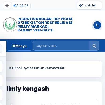
O'zbekcha
15:15:20
INSON HUQUQLARI BO'YICHA
O'ZBEKISTON RESPUBLIKASI
MILLIY MARKAZI
RASMIY VEB-SAYTI
Menyu
Saytdan izlash
Istiqbolli yo‘nalishlar va mavzular
Ilmiy kengash