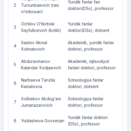
Yuridik fanlar fan
2
Tursunbaevich (rais
doktori(DSs), professor
o‘rinbosari)
Ochilov O‘tkirbek
Yuridik fanlar
3
Sayfulloevich (kotib)
doktori(DSs), dotsent
Saidov Akmal
Akademik, yuridik fanlar
4
Xolmatovich
doktori, professor
Abduraxmanov
Akademik, iqtisodiyot
5
Kalandar Xodjaevich
fanlari doktori, professor
Narbaeva Tanzila
Sotsiologiya fanlar
6
Kamalovna
doktori, dotsent
Xolbekov Abdug‘ani
Sotsiologiya fanlar
7
Jumanazarovich
doktori, professor
Yuridik fanlar doktori
8
Yuldasheva Govxerjan
(DSs), professor