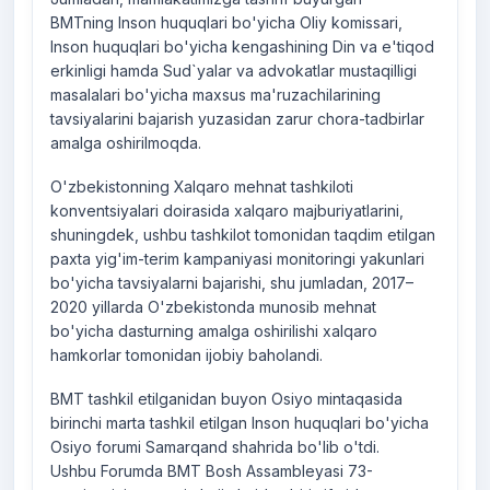
BMTning Inson huquqlari bo'yicha Oliy komissari,
Inson huquqlari bo'yicha kengashining Din va e'tiqod
erkinligi hamda Sud`yalar va advokatlar mustaqilligi
masalalari bo'yicha maxsus ma'ruzachilarining
tavsiyalarini bajarish yuzasidan zarur chora-tadbirlar
amalga oshirilmoqda.
O'zbekistonning Xalqaro mehnat tashkiloti
konventsiyalari doirasida xalqaro majburiyatlarini,
shuningdek, ushbu tashkilot tomonidan taqdim etilgan
paxta yig'im-terim kampaniyasi monitoringi yakunlari
bo'yicha tavsiyalarni bajarishi, shu jumladan, 2017–
2020 yillarda O'zbekistonda munosib mehnat
bo'yicha dasturning amalga oshirilishi xalqaro
hamkorlar tomonidan ijobiy baholandi.
BMT tashkil etilganidan buyon Osiyo mintaqasida
birinchi marta tashkil etilgan Inson huquqlari bo'yicha
Osiyo forumi Samarqand shahrida bo'lib o'tdi.
Ushbu Forumda BMT Bosh Assambleyasi 73-