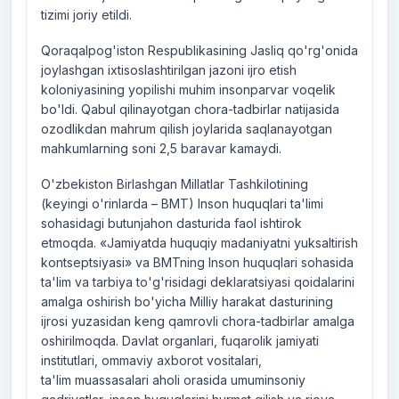
tizimi joriy etildi.
Qoraqalpog'iston Respublikasining Jasliq qo'rg'onida
joylashgan ixtisoslashtirilgan jazoni ijro etish
koloniyasining yopilishi muhim insonparvar voqelik
bo'ldi. Qabul qilinayotgan chora-tadbirlar natijasida
ozodlikdan mahrum qilish joylarida saqlanayotgan
mahkumlarning soni 2,5 baravar kamaydi.
O'zbekiston Birlashgan Millatlar Tashkilotining
(keyingi o'rinlarda – BMT) Inson huquqlari ta'limi
sohasidagi butunjahon dasturida faol ishtirok
etmoqda. «Jamiyatda huquqiy madaniyatni yuksaltirish
kontseptsiyasi» va BMTning Inson huquqlari sohasida
ta'lim va tarbiya to'g'risidagi deklaratsiyasi qoidalarini
amalga oshirish bo'yicha Milliy harakat dasturining
ijrosi yuzasidan keng qamrovli chora-tadbirlar amalga
oshirilmoqda. Davlat organlari, fuqarolik jamiyati
institutlari, ommaviy axborot vositalari,
ta'lim muassasalari aholi orasida umuminsoniy