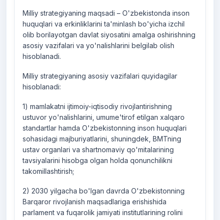
Milliy strategiyaning maqsadi – O'zbekistonda inson
huquqlari va erkinliklarini ta'minlash bo'yicha izchil
olib borilayotgan davlat siyosatini amalga oshirishning
asosiy vazifalari va yo'nalishlarini belgilab olish
hisoblanadi.
Milliy strategiyaning asosiy vazifalari quyidagilar
hisoblanadi:
1) mamlakatni ijtimoiy-iqtisodiy rivojlantirishning
ustuvor yo'nalishlarini, umume'tirof etilgan xalqaro
standartlar hamda O'zbekistonning inson huquqlari
sohasidagi majburiyatlarini, shuningdek, BMTning
ustav organlari va shartnomaviy qo'mitalarining
tavsiyalarini hisobga olgan holda qonunchilikni
takomillashtirish;
2) 2030 yilgacha bo'lgan davrda O'zbekistonning
Barqaror rivojlanish maqsadlariga erishishida
parlament va fuqarolik jamiyati institutlarining rolini