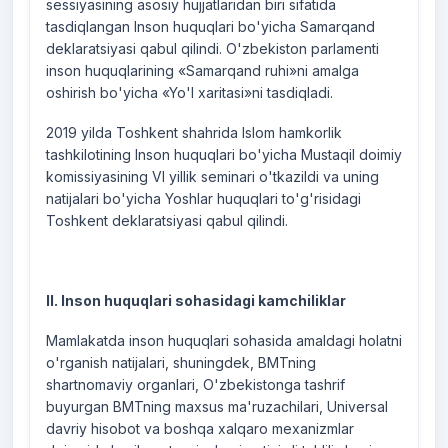
sessiyasining asosiy hujjatlaridan biri sifatida
tasdiqlangan Inson huquqlari bo'yicha Samarqand
deklaratsiyasi qabul qilindi. O'zbekiston parlamenti
inson huquqlarining «Samarqand ruhi»ni amalga
oshirish bo'yicha «Yo'l xaritasi»ni tasdiqladi.
2019 yilda Toshkent shahrida Islom hamkorlik
tashkilotining Inson huquqlari bo'yicha Mustaqil doimiy
komissiyasining VI yillik seminari o'tkazildi va uning
natijalari bo'yicha Yoshlar huquqlari to'g'risidagi
Toshkent deklaratsiyasi qabul qilindi.
II. Inson huquqlari sohasidagi kamchiliklar
Mamlakatda inson huquqlari sohasida amaldagi holatni
o'rganish natijalari, shuningdek, BMTning
shartnomaviy organlari, O'zbekistonga tashrif
buyurgan BMTning maxsus ma'ruzachilari, Universal
davriy hisobot va boshqa xalqaro mexanizmlar