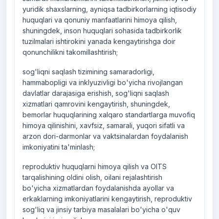
yuridik shaxslarning, ayniqsa tadbirkorlarning iqtisodiy
huquqlari va qonuniy manfaatlarini himoya qilish,
shuningdek, inson huquqlari sohasida tadbirkorlik
tuzilmalari ishtirokini yanada kengaytirishga doir
qonunchilikni takomillashtirish;
sog'liqni saqlash tizimining samaradorligi,
hammabopligi va inklyuzivligi bo'yicha rivojlangan
davlatlar darajasiga erishish, sog'liqni saqlash
xizmatlari qamrovini kengaytirish, shuningdek,
bemorlar huquqlarining xalqaro standartlarga muvofiq
himoya qilinishini, xavfsiz, samarali, yuqori sifatli va
arzon dori-darmonlar va vaktsinalardan foydalanish
imkoniyatini ta'minlash;
reproduktiv huquqlarni himoya qilish va OITS
tarqalishining oldini olish, oilani rejalashtirish
bo'yicha xizmatlardan foydalanishda ayollar va
erkaklarning imkoniyatlarini kengaytirish, reproduktiv
sog'liq va jinsiy tarbiya masalalari bo'yicha o'quv