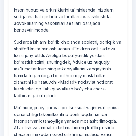
Inson huquq va erkinliklarini ta'minlashda, nizolarni
sudgacha hal qilishda va taraflarni yarashtirishda
advokatlarning vakolatlari sezilarli darajada
kengaytirilmoqda.
Sudlarda ishlarni ko'rib chiqishda adolatni, ochiqlik va
shaffoflikni ta'minlash uchun «Elektron odil sudlov»
tizimi joriy etildi. Aholiga bepul yuridik yordam
ko'rsatish tizimi, shuningdek, Advice.uz huquqiy
ma'lumotlar tizimining imkoniyatlarini kengaytirish
hamda fuqarolarga bepul huquqiy maslahatlar
xizmatini ko'rsatuvchi «Madad» nodavlat notijorat
tashkilotini qo'llab-quvvatlash bo'yicha chora-
tadbirlar qabul qilindi.
Ma'muriy, jinoiy, jinoyat-protsessual va jinoyat-ijroiya
qonunchiligi takomillashtirib borilmoqda hamda
insonparvarlik tamoyiliga yanada moslashtirilmoqda.
Afv etish va jamoat birlashmalarining kafilligi ostida
shaxslarni jazodan ozod qilishning mutlaqo yangi