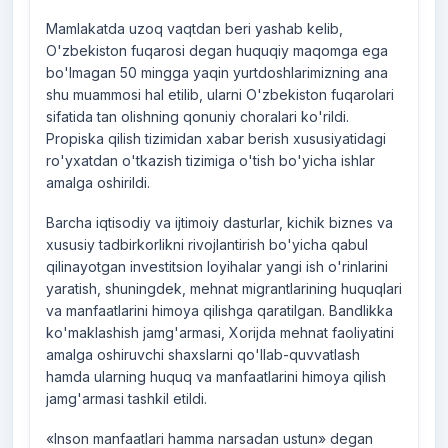
Mamlakatda uzoq vaqtdan beri yashab kelib,
O'zbekiston fuqarosi degan huquqiy maqomga ega
bo'lmagan 50 mingga yaqin yurtdoshlarimizning ana
shu muammosi hal etilib, ularni O'zbekiston fuqarolari
sifatida tan olishning qonuniy choralari ko'rildi.
Propiska qilish tizimidan xabar berish xususiyatidagi
ro'yxatdan o'tkazish tizimiga o'tish bo'yicha ishlar
amalga oshirildi.
Barcha iqtisodiy va ijtimoiy dasturlar, kichik biznes va
xususiy tadbirkorlikni rivojlantirish bo'yicha qabul
qilinayotgan investitsion loyihalar yangi ish o'rinlarini
yaratish, shuningdek, mehnat migrantlarining huquqlari
va manfaatlarini himoya qilishga qaratilgan. Bandlikka
ko'maklashish jamg'armasi, Xorijda mehnat faoliyatini
amalga oshiruvchi shaxslarni qo'llab-quvvatlash
hamda ularning huquq va manfaatlarini himoya qilish
jamg'armasi tashkil etildi.
«Inson manfaatlari hamma narsadan ustun» degan