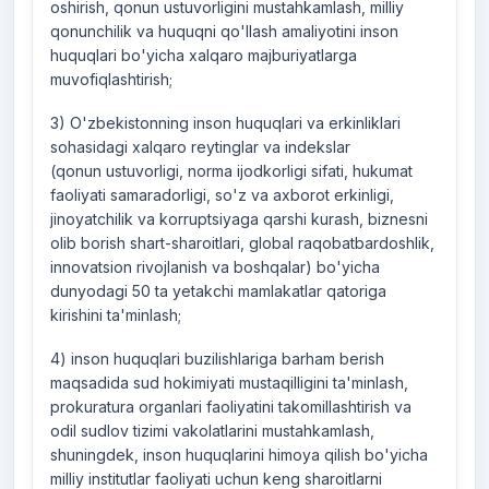
oshirish, qonun ustuvorligini mustahkamlash, milliy
qonunchilik va huquqni qo'llash amaliyotini inson
huquqlari bo'yicha xalqaro majburiyatlarga
muvofiqlashtirish;
3) O'zbekistonning inson huquqlari va erkinliklari
sohasidagi xalqaro reytinglar va indekslar
(qonun ustuvorligi, norma ijodkorligi sifati, hukumat
faoliyati samaradorligi, so'z va axborot erkinligi,
jinoyatchilik va korruptsiyaga qarshi kurash, biznesni
olib borish shart-sharoitlari, global raqobatbardoshlik,
innovatsion rivojlanish va boshqalar) bo'yicha
dunyodagi 50 ta yetakchi mamlakatlar qatoriga
kirishini ta'minlash;
4) inson huquqlari buzilishlariga barham berish
maqsadida sud hokimiyati mustaqilligini ta'minlash,
prokuratura organlari faoliyatini takomillashtirish va
odil sudlov tizimi vakolatlarini mustahkamlash,
shuningdek, inson huquqlarini himoya qilish bo'yicha
milliy institutlar faoliyati uchun keng sharoitlarni