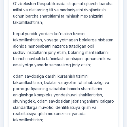
O'zbekiston Respublikasida istiqomat qiluvchi barcha
millat va elatlarning tili va madaniyatini rivojlantirish
uchun barcha sharoitlarni ta'minlash mexanizmini
takomillashtirish;
bepul yuridik yordam ko'rsatish tizimini
takomillashtirish, voyaga yetmagan bolalarga nisbatan
alohida munosabatni nazarda tutadigan odil
sudlov institutlarini joriy etish, bolaning manfaatlarini
birinchi navbatda ta'minlash printsipini qonunchilik va
amaliyotga yanada samaraliroq joriy etish;
odam savdosiga qarshi kurashish tizimini
takomillashtirish, bolalar va ayollar fohishabozligi va
pornografiyasining sabablari hamda sharoitlarini
aniqlashga kompleks yondashuvni shakllantirish,
shuningdek, odam savdosidan jabrlanganlarni xalqaro
standartlarga muvofiq identifikatsiya qilish va
reabilitatsiya qilish mexanizmini yanada
takomillashtirish;