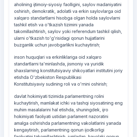
aholining ijtimoiy-siyosiy faolligini, saylov madaniyatini
oshirish, demokratik, adolatli va erkin saylovlarga oid
xalqaro standartlarni hisobga olgan holda saylovlarni
tashkil etish va o'tkazish tizimini yanada
takomillashtirish, saylov yoki referendum tashkil qilish,
ularni o'tkazish to'g'risidagi qonun hujjatlarini
buzganlik uchun javobgarlikni kuchaytirish;
inson huquqlari va erkinliklariga oid xalqaro
standartlarni ta'minlashda, jismoniy va yuridik
shaxslarning konstitutsiyaviy shikoyatlari institutini joriy
etishda O'zbekiston Respublikasi
Konstitutsiyaviy sudining roli va o'rnini oshirish;
davlat hokimiyati tizimida parlamentning rolini
kuchaytirish, mamlakat ichki va tashqi siyosatining eng
muhim masalalarini hal etishda, shuningdek, ijro
hokimiyati faoliyati ustidan parlament nazoratini
amalga oshirishda parlamentning vakolatlarini yanada
kengaytirish, parlamentning qonun ijodkorligi
faoliyatini takomillashtirish, jumladan, havolaki qonun