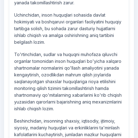
yanada takomillashtirish zarur.
Uchinchidan, inson huquqlari sohasida davlat
hokimiyati va boshqaruvi organlari faoliyatini huquqiy
tartibga solish, bu sohada zarur dasturiy hujjatlarni
ishlab chiqish va amalga oshirishning aniq tartibini
belgilash lozim.
To'rtinchidan, sudlar va huquqni muhofaza qiluvchi
organlar tomonidan inson huquqlari bo'yicha xalqaro
shartnomalar normalarini qo'llash amaliyotini yanada
kengaytirish, ozodlikdan mahrum qilish joylarida
saqlanayotgan shaxslar huquqlariga rioya etilishini
monitoring qilish tizimini takomillashtirish hamda
shartnomaviy qo'mitalarning xabarlarini ko'rib chiqish
yuzasidan qarorlarni bajarishning aniq mexanizmlarini
ishlab chiqish lozim.
Beshinchidan, insonning shaxsiy, iqtisodiy, ijtimoiy,
siyosiy, madaniy huquqlari va erkinliklarini ta'minlash
kafolatlarini kuchaytirish, jumladan mazkur huquqlarni