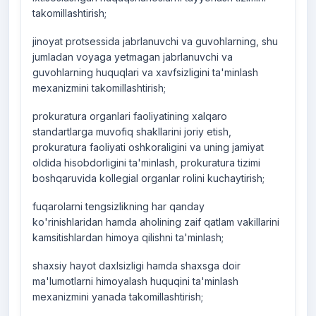
takomillashtirish;
jinoyat protsessida jabrlanuvchi va guvohlarning, shu
jumladan voyaga yetmagan jabrlanuvchi va
guvohlarning huquqlari va xavfsizligini ta'minlash
mexanizmini takomillashtirish;
prokuratura organlari faoliyatining xalqaro
standartlarga muvofiq shakllarini joriy etish,
prokuratura faoliyati oshkoraligini va uning jamiyat
oldida hisobdorligini ta'minlash, prokuratura tizimi
boshqaruvida kollegial organlar rolini kuchaytirish;
fuqarolarni tengsizlikning har qanday
ko'rinishlaridan hamda aholining zaif qatlam vakillarini
kamsitishlardan himoya qilishni ta'minlash;
shaxsiy hayot daxlsizligi hamda shaxsga doir
ma'lumotlarni himoyalash huquqini ta'minlash
mexanizmini yanada takomillashtirish;