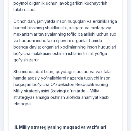
poymol qilganlik uchun javobgarlikni kuchaytirish
talab etiladi.
Oltinchidan, jamiyatda inson huquqlari va erkinliklariga
hurmat hissining shakllanishi, xalqaro va mintaqaviy
mexanizmlar tavsiyalarining to'liq bajarilishi uchun sud
va huquqni muhofaza qiluvchi organlar hamda
boshqa davlat organlari xodimlarining inson huquqlari
bo'yicha malakasini oshirish ishlarini tizimli yo'lga
qo'yish zarur.
Shu munosabat bilan, quyidagi maqsad va vazifalar
hamda asosiy yo'nalishlarni nazarda tutuvchi Inson
huquqlari bo'yicha O'zbekiston Respublikasining
Milliy strategiyasini (keyingi o'rinlarda – Milliy
strategiya) amalga oshirish alohida ahamiyat kasb
etmoqda.
III. Milliy strategiyaning maqsad va vazifalari