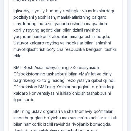
Iqtisodiy, siyosiy-huquqiy reytinglar va indekslardagi
pozitsiyani yaxshilash, mamlakatimizning xalqaro
maydondagi nufuzini yanada oshirish maqsadida
xorijiy reyting agentliklari bilan tizimli ravishda
yaqindan hamkorlik aloqalari amalga oshirilmoqda.
Ustuvor xalqaro reyting va indekslar bilan ishlashni
muvofiqlashtirish bo'yicha respublika kengashi tashkil
etildi.
BMT Bosh Assambleyasining 73-sessiyasida
O'zbekistonning tashabbusi bilan «Ma'rifat va diniy
bag'rikenglik» to'g'risidagi rezolyutsiya qabul qilindi.
O'zbekiston BMTning Yoshlar huquqlari to'g'risidagi
xalqaro konventsiyasini ishlab chiqish tashabbusini
ilgari surdi.
BMTning ustav organlari va shartnomaviy qo'mitalari,
inson huquqlari bo'yicha maxsus ma'ruzachilar instituti
bilan hamkorlik izchil ravishda rivojlanib bormoqda.
Jumladan, mamlakatimizga tashrif buyurgan