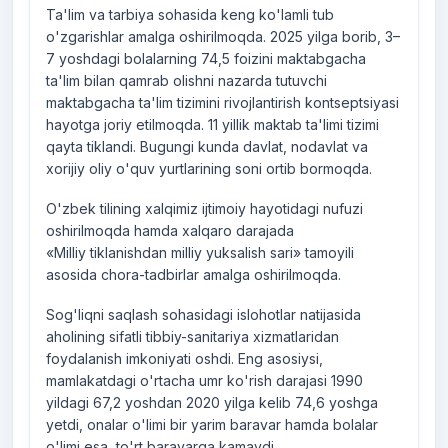
Ta'lim va tarbiya sohasida keng ko'lamli tub
o'zgarishlar amalga oshirilmoqda. 2025 yilga borib, 3–
7 yoshdagi bolalarning 74,5 foizini maktabgacha
ta'lim bilan qamrab olishni nazarda tutuvchi
maktabgacha ta'lim tizimini rivojlantirish kontseptsiyasi
hayotga joriy etilmoqda. 11 yillik maktab ta'limi tizimi
qayta tiklandi. Bugungi kunda davlat, nodavlat va
xorijiy oliy o'quv yurtlarining soni ortib bormoqda.
O'zbek tilining xalqimiz ijtimoiy hayotidagi nufuzi
oshirilmoqda hamda xalqaro darajada
«Milliy tiklanishdan milliy yuksalish sari» tamoyili
asosida chora-tadbirlar amalga oshirilmoqda.
Sog'liqni saqlash sohasidagi islohotlar natijasida
aholining sifatli tibbiy-sanitariya xizmatlaridan
foydalanish imkoniyati oshdi. Eng asosiysi,
mamlakatdagi o'rtacha umr ko'rish darajasi 1990
yildagi 67,2 yoshdan 2020 yilga kelib 74,6 yoshga
yetdi, onalar o'limi bir yarim baravar hamda bolalar
o'limi esa, to'rt baravarga kamaydi.