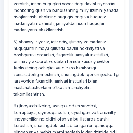
yaratish, inson huquqlari sohasidagi davlat siyosatini
monitoring qilish va baholashning milliy tizimini yanada
rivojlantirish, aholining huquqiy ongi va huquqiy
madaniyatini oshirish, jamiyatda inson huquqlari
madaniyatini shakllantirish;
5) shaxsiy, siyosiy, iqtisodiy, ijtimoiy va madaniy
huquqlarni himoya qilishda davlat hokimiyati va
boshqaruvi organlari, fuqarolik jamiyati institutlari,
ommaviy axborot vositalari hamda xususiy sektor
faoliyatining ochiqligi va o'zaro hamkorligi
samaradorligini oshirish, shuningdek, qonun ijodkorligi
jarayonida fuqarolik jamiyati institutlari bilan
maslahatlashuvlarni o'tkazish amaliyotini
takomillashtirish;
6) jinoyatchilikning, ayniqsa odam savdosi,
korruptsiya, qiynoqqa solish, uyushgan va transmilliy
jinoyatchilikning oldini olish va bu illatlarga qarshi
kurashish, shuningdek, ushlab turilganlar, qamoqqa
olinganlar va mahkumlarni saqlash joylari tizimida odil