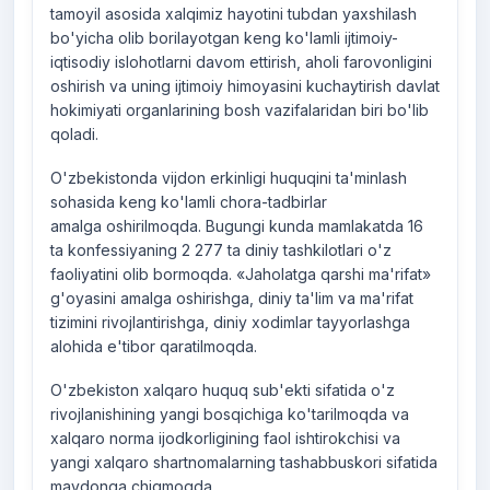
tamoyil asosida xalqimiz hayotini tubdan yaxshilash
bo'yicha olib borilayotgan keng ko'lamli ijtimoiy-
iqtisodiy islohotlarni davom ettirish, aholi farovonligini
oshirish va uning ijtimoiy himoyasini kuchaytirish davlat
hokimiyati organlarining bosh vazifalaridan biri bo'lib
qoladi.
O'zbekistonda vijdon erkinligi huquqini ta'minlash
sohasida keng ko'lamli chora-tadbirlar
amalga oshirilmoqda. Bugungi kunda mamlakatda 16
ta konfessiyaning 2 277 ta diniy tashkilotlari o'z
faoliyatini olib bormoqda. «Jaholatga qarshi ma'rifat»
g'oyasini amalga oshirishga, diniy ta'lim va ma'rifat
tizimini rivojlantirishga, diniy xodimlar tayyorlashga
alohida e'tibor qaratilmoqda.
O'zbekiston xalqaro huquq sub'ekti sifatida o'z
rivojlanishining yangi bosqichiga ko'tarilmoqda va
xalqaro norma ijodkorligining faol ishtirokchisi va
yangi xalqaro shartnomalarning tashabbuskori sifatida
maydonga chiqmoqda.