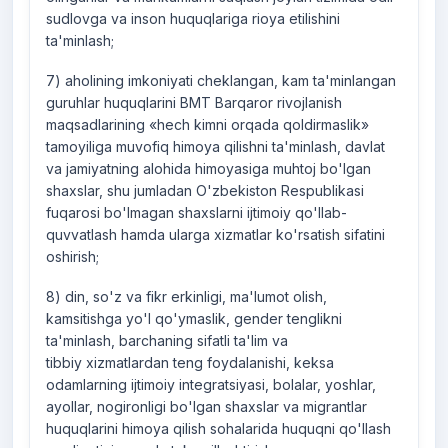
sudlovga va inson huquqlariga rioya etilishini
ta'minlash;
7) aholining imkoniyati cheklangan, kam ta'minlangan
guruhlar huquqlarini BMT Barqaror rivojlanish
maqsadlarining «hech kimni orqada qoldirmaslik»
tamoyiliga muvofiq himoya qilishni ta'minlash, davlat
va jamiyatning alohida himoyasiga muhtoj bo'lgan
shaxslar, shu jumladan O'zbekiston Respublikasi
fuqarosi bo'lmagan shaxslarni ijtimoiy qo'llab-
quvvatlash hamda ularga xizmatlar ko'rsatish sifatini
oshirish;
8) din, so'z va fikr erkinligi, ma'lumot olish,
kamsitishga yo'l qo'ymaslik, gender tenglikni
ta'minlash, barchaning sifatli ta'lim va
tibbiy xizmatlardan teng foydalanishi, keksa
odamlarning ijtimoiy integratsiyasi, bolalar, yoshlar,
ayollar, nogironligi bo'lgan shaxslar va migrantlar
huquqlarini himoya qilish sohalarida huquqni qo'llash