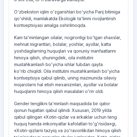
O'zbekiston iqlim o'zgarishlari bo'yicha Parij bitimiga
qo'shildi, mamlakatda Ekologik ta'limni rivojlantirish
kontseptsiyasi amalga oshirilmoqda.
Kam ta'minlangan oilalar, nogironligi bo'lgan shaxslar,
mehnat migrantlari, bolalar, yoshlar, ayollar, katta
yoshdagilarning huquqlari va qonuniy manfaatlarini
himoya qilish, shuningdek, oila institutini
mustahkamlash bo'yicha ishlar tubdan qayta
ko'rib chiqildi. Oila institutini mustahkamlash bo'yicha
kontseptsiya qabul qilinib, uning mazmunida oilaviy
mojarolarni hal etish mexanizmlari, ayollar va bolalar
huquqlarini himoya qilish masalalari o'rin oldi.
Gender tenglikni ta'minlash maqsadida bir qator
qonun hujjatlari qabul qilindi. Xususan, 2019 yilda
qabul qilingan «Xotin-qizlar va erkaklar uchun teng
huquq hamda imkoniyatlar kafolatlari to'g'risida»gi,
«Xotin-qizlarni tazyiq va zo'ravonlikdan himoya qilish