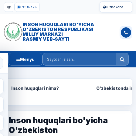
O'zbekcha
19:36:27
INSON HUQUQLARI BO'YICHA
O'ZBEKISTON RESPUBLIKASI
MILLIY MARKAZI
RASMIY VEB-SAYTI
Menyu
Saytdan izlash
Inson huquqlari nima?
O'zbekistonda ins
Inson huquqlari bo'yicha
O'zbekiston