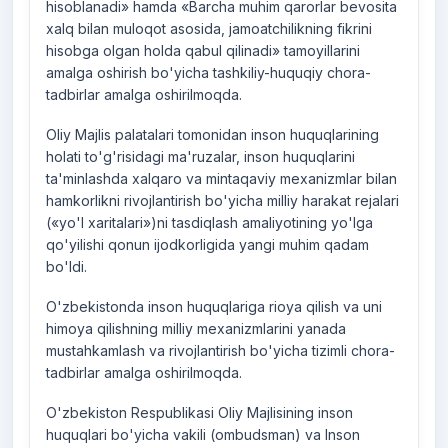
hisoblanadi» hamda «Barcha muhim qarorlar bevosita
xalq bilan muloqot asosida, jamoatchilikning fikrini
hisobga olgan holda qabul qilinadi» tamoyillarini
amalga oshirish bo'yicha tashkiliy-huquqiy chora-
tadbirlar amalga oshirilmoqda.
Oliy Majlis palatalari tomonidan inson huquqlarining
holati to'g'risidagi ma'ruzalar, inson huquqlarini
ta'minlashda xalqaro va mintaqaviy mexanizmlar bilan
hamkorlikni rivojlantirish bo'yicha milliy harakat rejalari
(«yo'l xaritalari»)ni tasdiqlash amaliyotining yo'lga
qo'yilishi qonun ijodkorligida yangi muhim qadam
bo'ldi.
O'zbekistonda inson huquqlariga rioya qilish va uni
himoya qilishning milliy mexanizmlarini yanada
mustahkamlash va rivojlantirish bo'yicha tizimli chora-
tadbirlar amalga oshirilmoqda.
O'zbekiston Respublikasi Oliy Majlisining inson
huquqlari bo'yicha vakili (ombudsman) va Inson