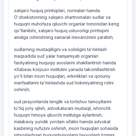
xalqaro huquq printsiplari, normalari hamda
O'zbekistonning xalqaro shartnomalari sudlar va
huquqni muhofaza qiluvchi organlar tomonidan keng
qo'llanilishi, xalqaro huquq ustuvorligi printsipini
amalga oshirishning samarali mexanizmini yaratish;
sudlarning mustaqilligini va xolisligini ta'minlash
maqsadida sud`yalar hamjamiyati organlari
faoliyatining huquqiy asoslarini shakllantirish hamda
«Xabeas korpus» institutini yanada takomillashtirish
yo'li bilan inson huquqlari, erkinliklari va qonuniy
manfaatlarini ta'minlashda sud hokimiyatining rolini
oshirish;
sud jarayonlarida tenglik va tortishuv tamoyillarini
to'liq joriy qilish, advokaturani mustaqil, ishonchli
huquqni himoya qiluvchi institutga aylantirish,
malakaviy yuridik yordam sifatini hamda advokat
kasbining nufuzini oshirish, inson huquqlari sohasida
ixtisoslashgan huquqshunoslarni tayyorlash tizimini