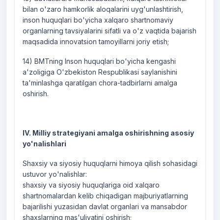
bilan o'zaro hamkorlik aloqalarini uyg'unlashtirish,
inson huquqlari bo'yicha xalqaro shartnomaviy
organlarning tavsiyalarini sifatli va o'z vaqtida bajarish
maqsadida innovatsion tamoyillarni joriy etish;
14) BMTning Inson huquqlari bo'yicha kengashi
a'zoligiga O'zbekiston Respublikasi saylanishini
ta'minlashga qaratilgan chora-tadbirlarni amalga
oshirish.
IV. Milliy strategiyani amalga oshirishning asosiy
yo'nalishlari
Shaxsiy va siyosiy huquqlarni himoya qilish sohasidagi
ustuvor yo'nalishlar:
shaxsiy va siyosiy huquqlariga oid xalqaro
shartnomalardan kelib chiqadigan majburiyatlarning
bajarilishi yuzasidan davlat organlari va mansabdor
shaxslarning mas'uliyatini oshirish;