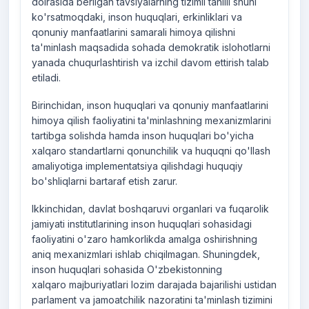
doirasida berilgan tavsiyalarning tizimli tahlili shuni
ko'rsatmoqdaki, inson huquqlari, erkinliklari va
qonuniy manfaatlarini samarali himoya qilishni
ta'minlash maqsadida sohada demokratik islohotlarni
yanada chuqurlashtirish va izchil davom ettirish talab
etiladi.
Birinchidan, inson huquqlari va qonuniy manfaatlarini
himoya qilish faoliyatini ta'minlashning mexanizmlarini
tartibga solishda hamda inson huquqlari bo'yicha
xalqaro standartlarni qonunchilik va huquqni qo'llash
amaliyotiga implementatsiya qilishdagi huquqiy
bo'shliqlarni bartaraf etish zarur.
Ikkinchidan, davlat boshqaruvi organlari va fuqarolik
jamiyati institutlarining inson huquqlari sohasidagi
faoliyatini o'zaro hamkorlikda amalga oshirishning
aniq mexanizmlari ishlab chiqilmagan. Shuningdek,
inson huquqlari sohasida O'zbekistonning
xalqaro majburiyatlari lozim darajada bajarilishi ustidan
parlament va jamoatchilik nazoratini ta'minlash tizimini