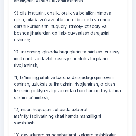
amaliyotini yanada takomillashtirish;
9) oila institutini, onalik, otalik va bolalikni himoya
qilish, oilada zo'ravonlikning oldini olish va unga
qarshi kurashishni huquqiy, ijtimoiy-iqtisodiy va
boshqa jihatlardan qo'llab-quvvatlash darajasini
oshirish;
10) insonning iqtisodiy huquqlarini ta'minlash, xususiy
mulkchilik va davlat-xususiy sheriklik aloqalarini
rivojlantirish;
11) ta'limning sifati va barcha darajadagi qamrovini
oshirish, uzluksiz ta'lim tizimini rivojlantirish, o'qitish
tizimining inklyuzivligi va undan barchaning foydalana
olishini ta'minlash;
12) inson huquqlari sohasida axborot-
ma'rifiy faoliyatining sifati hamda manzilligini
yaxshilash;
13) davlatlararo munosabatlarni, xalqaro tashkilotlar