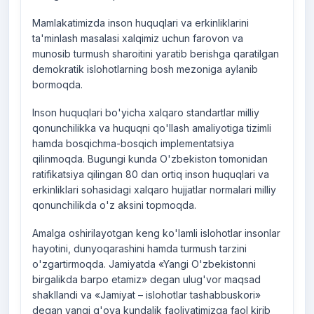
Mamlakatimizda inson huquqlari va erkinliklarini
ta'minlash masalasi xalqimiz uchun farovon va
munosib turmush sharoitini yaratib berishga qaratilgan
demokratik islohotlarning bosh mezoniga aylanib
bormoqda.
Inson huquqlari bo'yicha xalqaro standartlar milliy
qonunchilikka va huquqni qo'llash amaliyotiga tizimli
hamda bosqichma-bosqich implementatsiya
qilinmoqda. Bugungi kunda O'zbekiston tomonidan
ratifikatsiya qilingan 80 dan ortiq inson huquqlari va
erkinliklari sohasidagi xalqaro hujjatlar normalari milliy
qonunchilikda o'z aksini topmoqda.
Amalga oshirilayotgan keng ko'lamli islohotlar insonlar
hayotini, dunyoqarashini hamda turmush tarzini
o'zgartirmoqda. Jamiyatda «Yangi O'zbekistonni
birgalikda barpo etamiz» degan ulug'vor maqsad
shakllandi va «Jamiyat – islohotlar tashabbuskori»
degan yangi g'oya kundalik faoliyatimizga faol kirib