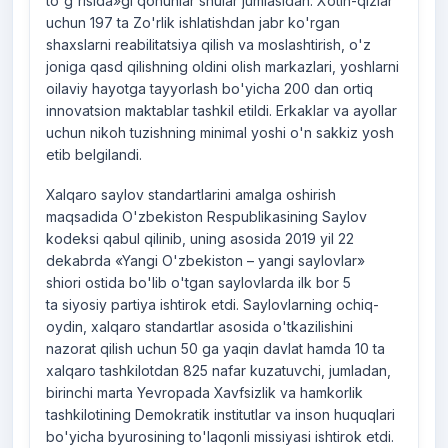
to'g'risida»gi qonunlar shular jumlasidan. Xotin-qizlar
uchun 197 ta Zo'rlik ishlatishdan jabr ko'rgan
shaxslarni reabilitatsiya qilish va moslashtirish, o'z
joniga qasd qilishning oldini olish markazlari, yoshlarni
oilaviy hayotga tayyorlash bo'yicha 200 dan ortiq
innovatsion maktablar tashkil etildi. Erkaklar va ayollar
uchun nikoh tuzishning minimal yoshi o'n sakkiz yosh
etib belgilandi.
Xalqaro saylov standartlarini amalga oshirish
maqsadida O'zbekiston Respublikasining Saylov
kodeksi qabul qilinib, uning asosida 2019 yil 22
dekabrda «Yangi O'zbekiston – yangi saylovlar»
shiori ostida bo'lib o'tgan saylovlarda ilk bor 5
ta siyosiy partiya ishtirok etdi. Saylovlarning ochiq-
oydin, xalqaro standartlar asosida o'tkazilishini
nazorat qilish uchun 50 ga yaqin davlat hamda 10 ta
xalqaro tashkilotdan 825 nafar kuzatuvchi, jumladan,
birinchi marta Yevropada Xavfsizlik va hamkorlik
tashkilotining Demokratik institutlar va inson huquqlari
bo'yicha byurosining to'laqonli missiyasi ishtirok etdi.