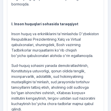
bormoqda.
I. Inson huquqlari sohasida taraqqiyot
Inson huquq va erkinliklarini ta'minlashda O'zbekiston
Respublikasi Prezidentining Xalq va Virtual
qabulxonalari, shuningdek, Bosh vazirning
Tadbirkorlar murojaatlarini ko'rib chiqish
bo'yicha qabulxonalari alohida o'rin egallamoqda.
Sud-huquq sohasini yanada demokratlashtirish,
Konstitutsiya ustuvorligi, qonun oldida tenglik,
insonparvarlik, adolatlilik, sud hokimiyatining
mustaqilligini ta'minlash, sud jarayonida tortishuv
tamoyillarini tatbiq etish, aholining odil sudlovga
bo'lgan ishonchini oshirish, «Xabeas korpus»
institutini kengaytirish, tergov ustidan sud nazoratini
kuchaytirish bo'yicha chora-tadbirlar majmui qabul
qilindi.