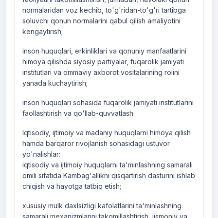
normalaridan voz kechib, to'g'ridan-to'g'ri tartibga
soluvchi qonun normalarini qabul qilish amaliyotini
kengaytirish;
inson huquqlari, erkinliklari va qonuniy manfaatlarini
himoya qilishda siyosiy partiyalar, fuqarolik jamiyati
institutlari va ommaviy axborot vositalarining rolini
yanada kuchaytirish;
inson huquqlari sohasida fuqarolik jamiyati institutlarini
faollashtirish va qo'llab-quvvatlash.
Iqtisodiy, ijtimoiy va madaniy huquqlarni himoya qilish
hamda barqaror rivojlanish sohasidagi ustuvor
yo'nalishlar:
iqtisodiy va ijtimoiy huquqlarni ta'minlashning samarali
omili sifatida Kambag'allikni qisqartirish dasturini ishlab
chiqish va hayotga tatbiq etish;
xususiy mulk daxlsizligi kafolatlarini ta'minlashning
samarali mexanizmlarini takomillashtirish, jismoniy va