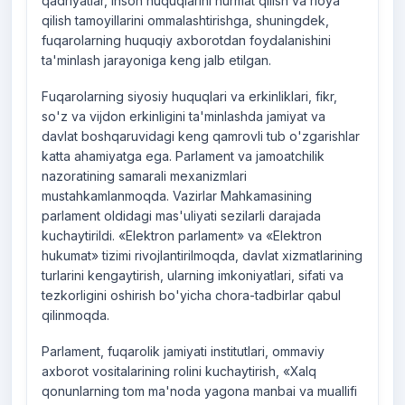
qadriyatlar, inson huquqlarini hurmat qilish va rioya
qilish tamoyillarini ommalashtirishga, shuningdek,
fuqarolarning huquqiy axborotdan foydalanishini
ta'minlash jarayoniga keng jalb etilgan.
Fuqarolarning siyosiy huquqlari va erkinliklari, fikr,
so'z va vijdon erkinligini ta'minlashda jamiyat va
davlat boshqaruvidagi keng qamrovli tub o'zgarishlar
katta ahamiyatga ega. Parlament va jamoatchilik
nazoratining samarali mexanizmlari
mustahkamlanmoqda. Vazirlar Mahkamasining
parlament oldidagi mas'uliyati sezilarli darajada
kuchaytirildi. «Elektron parlament» va «Elektron
hukumat» tizimi rivojlantirilmoqda, davlat xizmatlarining
turlarini kengaytirish, ularning imkoniyatlari, sifati va
tezkorligini oshirish bo'yicha chora-tadbirlar qabul
qilinmoqda.
Parlament, fuqarolik jamiyati institutlari, ommaviy
axborot vositalarining rolini kuchaytirish, «Xalq
qonunlarning tom ma'noda yagona manbai va muallifi