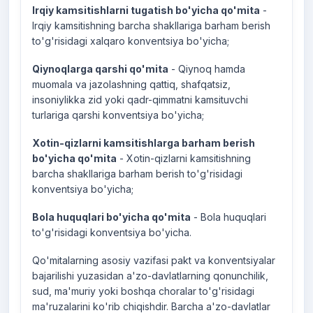
Irqiy kamsitishlarni tugatish bo'yicha qo'mita
-
Irqiy kamsitishning barcha shakllariga barham berish
to'g'risidagi xalqaro konventsiya bo'yicha;
Qiynoqlarga qarshi qo'mita
- Qiynoq hamda
muomala va jazolashning qattiq, shafqatsiz,
insoniylikka zid yoki qadr-qimmatni kamsituvchi
turlariga qarshi konventsiya bo'yicha;
Xotin-qizlarni kamsitishlarga barham berish
bo'yicha qo'mita
- Xotin-qizlarni kamsitishning
barcha shakllariga barham berish to'g'risidagi
konventsiya bo'yicha;
Bola huquqlari bo'yicha qo'mita
- Bola huquqlari
to'g'risidagi konventsiya bo'yicha.
Qo'mitalarning asosiy vazifasi pakt va konventsiyalar
bajarilishi yuzasidan a'zo-davlatlarning qonunchilik,
sud, ma'muriy yoki boshqa choralar to'g'risidagi
ma'ruzalarini ko'rib chiqishdir. Barcha a'zo-davlatlar