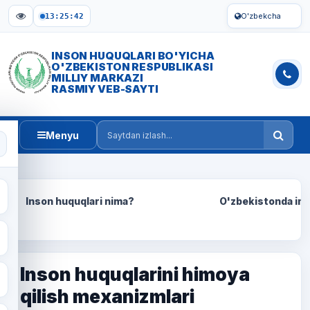
O'zbekcha
13:25:43
INSON HUQUQLARI BO'YICHA
O'ZBEKISTON RESPUBLIKASI
MILLIY MARKAZI
RASMIY VEB-SAYTI
Menyu
Saytdan izlash
Inson huquqlari nima?
O'zbekistonda ins
Inson huquqlarini himoya
qilish mexanizmlari