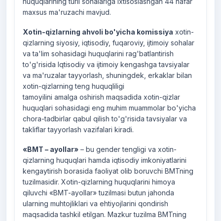
huquqlarining turli sohalariga ixtisoslashgan 44 nafar
maxsus ma'ruzachi mavjud.
Xotin-qizlarning ahvoli bo'yicha komissiya
xotin-
qizlarning siyosiy, iqtisodiy, fuqaroviy, ijtimoiy sohalar
va ta'lim sohasidagi huquqlarini rag'batlantirish
to'g'risida Iqtisodiy va ijtimoiy kengashga tavsiyalar
va ma'ruzalar tayyorlash, shuningdek, erkaklar bilan
xotin-qizlarning teng huquqliligi
tamoyilini amalga oshirish maqsadida xotin-qizlar
huquqlari sohasidagi eng muhim muammolar bo'yicha
chora-tadbirlar qabul qilish to'g'risida tavsiyalar va
takliflar tayyorlash vazifalari kiradi.
«BMT – ayollar»
– bu gender tengligi va xotin-
qizlarning huquqlari hamda iqtisodiy imkoniyatlarini
kengaytirish borasida faoliyat olib boruvchi BMTning
tuzilmasidir. Xotin-qizlarning huquqlarini himoya
qiluvchi «BMT-ayollar» tuzilmasi butun jahonda
ularning muhtojliklari va ehtiyojlarini qondirish
maqsadida tashkil etilgan. Mazkur tuzilma BMTning