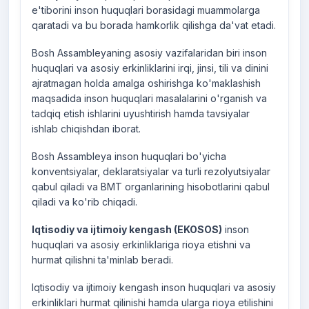
e'tiborini inson huquqlari borasidagi muammolarga
qaratadi va bu borada hamkorlik qilishga da'vat etadi.
Bosh Assambleyaning asosiy vazifalaridan biri inson
huquqlari va asosiy erkinliklarini irqi, jinsi, tili va dinini
ajratmagan holda amalga oshirishga ko'maklashish
maqsadida inson huquqlari masalalarini o'rganish va
tadqiq etish ishlarini uyushtirish hamda tavsiyalar
ishlab chiqishdan iborat.
Bosh Assambleya inson huquqlari bo'yicha
konventsiyalar, deklaratsiyalar va turli rezolyutsiyalar
qabul qiladi va BMT organlarining hisobotlarini qabul
qiladi va ko'rib chiqadi.
Iqtisodiy va ijtimoiy kengash (EKOSOS)
inson
huquqlari va asosiy erkinliklariga rioya etishni va
hurmat qilishni ta'minlab beradi.
Iqtisodiy va ijtimoiy kengash inson huquqlari va asosiy
erkinliklari hurmat qilinishi hamda ularga rioya etilishini