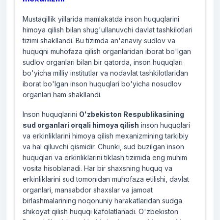
Mustaqillik yillarida mamlakatda inson huquqlarini
himoya qilish bilan shug'ullanuvchi davlat tashkilotlari
tizimi shakllandi. Bu tizimda an'anaviy sudlov va
huquqni muhofaza qilish organlaridan iborat bo'lgan
sudlov organlari bilan bir qatorda, inson huquqlari
bo'yicha milliy institutlar va nodavlat tashkilotlaridan
iborat bo'lgan inson huquqlari bo'yicha nosudlov
organlari ham shakllandi.
Inson huquqlarini
O'zbekiston Respublikasining
sud organlari orqali himoya qilish
inson huquqlari
va erkinliklarini himoya qilish mexanizmining tarkibiy
va hal qiluvchi qismidir. Chunki, sud buzilgan inson
huquqlari va erkinliklarini tiklash tizimida eng muhim
vosita hisoblanadi. Har bir shaxsning huquq va
erkinliklarini sud tomonidan muhofaza etilishi, davlat
organlari, mansabdor shaxslar va jamoat
birlashmalarining noqonuniy harakatlaridan sudga
shikoyat qilish huquqi kafolatlanadi. O'zbekiston