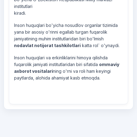
institutlari
kiradi.
Inson huquqlari bo'yicha nosudlov organlar tizimida
yana bir asosiy o'rinni egallab turgan fuqarolik
jamiyatining muhim institutlaridan biri bo'lmish
nodavlat notijorat tashkilotlari
katta rol` o'ynaydi.
Inson huquqlari va erkinliklarini himoya qilishda
fuqarolik jamiyati institutlaridan biri sifatida
ommaviy
axborot vositalari
ning o'rni va roli ham keyingi
paytlarda, alohida ahamiyat kasb etmoqda.