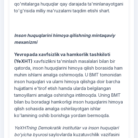
qo'mitalarga huquqlar qay darajada ta'minlanayotgani
to'g'risida milliy ma'ruzalarni taqdim etishi shart.
Inson huquqlarini himoya qilishning mintaqaviy
mexanizmi
Yevropada xavfsizlik va hamkorlik tashkiloti
(YeXHT)
xavfsizlikni ta'minlash masalalari bilan bir
qatorda, inson huquqlarini himoya qilish borasida ham
muhim ishlarni amalga oshirmoqda. U BMT tomonidan
inson huquqlari va ularni himoya qilishga doir barcha
hujjatlarni e'tirof etish hamda ularda belgilangan
tamoyillarni amalga oshirishga intilmoqda. Uning BMT
bilan bu boradagi hamkorligi inson huquqlarini himoya
qilish sohasida amalga oshirilayotgan ishlar
ko'lamining oshib borishiga yordam bermoqda.
YeXHTning Demokratik institutlar va inson huquqlari
bo'yicha byurosi
saylovlarda kuzatuvchilik vazifasini