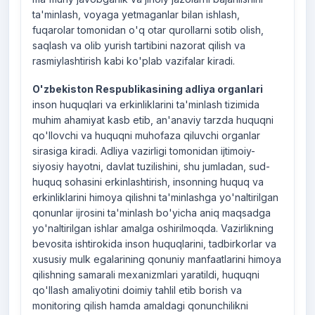
ta'minlash, voyaga yetmaganlar bilan ishlash,
fuqarolar tomonidan o'q otar qurollarni sotib olish,
saqlash va olib yurish tartibini nazorat qilish va
rasmiylashtirish kabi ko'plab vazifalar kiradi.
O'zbekiston Respublikasining adliya organlari
inson huquqlari va erkinliklarini ta'minlash tizimida
muhim ahamiyat kasb etib, an'anaviy tarzda huquqni
qo'llovchi va huquqni muhofaza qiluvchi organlar
sirasiga kiradi. Adliya vazirligi tomonidan ijtimoiy-
siyosiy hayotni, davlat tuzilishini, shu jumladan, sud-
huquq sohasini erkinlashtirish, insonning huquq va
erkinliklarini himoya qilishni ta'minlashga yo'naltirilgan
qonunlar ijrosini ta'minlash bo'yicha aniq maqsadga
yo'naltirilgan ishlar amalga oshirilmoqda. Vazirlikning
bevosita ishtirokida inson huquqlarini, tadbirkorlar va
xususiy mulk egalarining qonuniy manfaatlarini himoya
qilishning samarali mexanizmlari yaratildi, huquqni
qo'llash amaliyotini doimiy tahlil etib borish va
monitoring qilish hamda amaldagi qonunchilikni