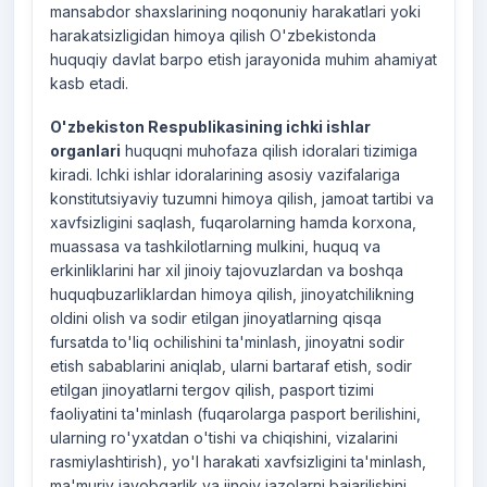
mansabdor shaxslarining noqonuniy harakatlari yoki
harakatsizligidan himoya qilish O'zbekistonda
huquqiy davlat barpo etish jarayonida muhim ahamiyat
kasb etadi.
O'zbekiston Respublikasining ichki ishlar
organlari
huquqni muhofaza qilish idoralari tizimiga
kiradi. Ichki ishlar idoralarining asosiy vazifalariga
konstitutsiyaviy tuzumni himoya qilish, jamoat tartibi va
xavfsizligini saqlash, fuqarolarning hamda korxona,
muassasa va tashkilotlarning mulkini, huquq va
erkinliklarini har xil jinoiy tajovuzlardan va boshqa
huquqbuzarliklardan himoya qilish, jinoyatchilikning
oldini olish va sodir etilgan jinoyatlarning qisqa
fursatda to'liq ochilishini ta'minlash, jinoyatni sodir
etish sabablarini aniqlab, ularni bartaraf etish, sodir
etilgan jinoyatlarni tergov qilish, pasport tizimi
faoliyatini ta'minlash (fuqarolarga pasport berilishini,
ularning ro'yxatdan o'tishi va chiqishini, vizalarini
rasmiylashtirish), yo'l harakati xavfsizligini ta'minlash,
ma'muriy javobgarlik va jinoiy jazolarni bajarilishini