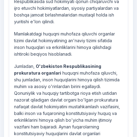
Respublikasida sud hokimiyati qonun chiqaruvchi va
ijro etuvchi hokimiyatlardan, siyosiy partiyalardan va
boshqa jamoat birlashmalaridan mustaqil holda ish
yuritishi e'lon qilindi.
Mamlakatdagi huquqni muhofaza qiluvchi organlar
tizimi davlat hokimiyatining an'naviy tizimi sifatida
inson huquqlari va erkinliklarini himoya qilishdagi
ishtiroki beqiyos hisoblanadi.
Jumladan,
O'zbekiston Respublikasining
prokuratura organlari
huquqni muhofaza qiluvchi,
shu jumladan, inson huquqlarini himoya qilish tizimida
muhim va asosiy o'rinlardan birini egallaydi.
Qonuniylik va huquqiy tartibotga rioya etish ustidan
nazorat qiladigan davlat organi bo'lgan prokuratura
nafaqat davlat hokimiyatini mustahkamlash vazifasini,
balki inson va fuqaroning konstitutsiyaviy huquq va
erkinliklarini himoya qilish bo'yicha muhim ijtimoiy
vazifani ham bajaradi. Aynan fuqarolarning
konstitutsiyaviy huquqlarini davlat organlari