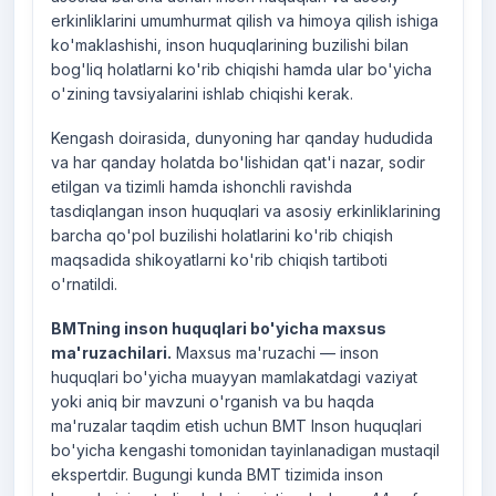
erkinliklarini umumhurmat qilish va himoya qilish ishiga
ko'maklashishi, inson huquqlarining buzilishi bilan
bog'liq holatlarni ko'rib chiqishi hamda ular bo'yicha
o'zining tavsiyalarini ishlab chiqishi kerak.
Kengash doirasida, dunyoning har qanday hududida
va har qanday holatda bo'lishidan qat'i nazar, sodir
etilgan va tizimli hamda ishonchli ravishda
tasdiqlangan inson huquqlari va asosiy erkinliklarining
barcha qo'pol buzilishi holatlarini ko'rib chiqish
maqsadida shikoyatlarni ko'rib chiqish tartiboti
o'rnatildi.
BMTning inson huquqlari bo'yicha maxsus
ma'ruzachilari.
Maxsus ma'ruzachi — inson
huquqlari bo'yicha muayyan mamlakatdagi vaziyat
yoki aniq bir mavzuni o'rganish va bu haqda
ma'ruzalar taqdim etish uchun BMT Inson huquqlari
bo'yicha kengashi tomonidan tayinlanadigan mustaqil
ekspertdir. Bugungi kunda BMT tizimida inson