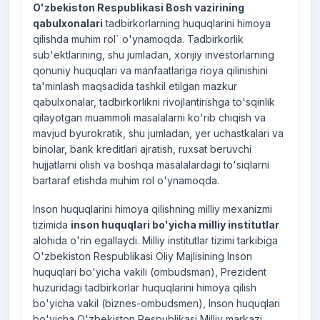
O'zbekiston Respublikasi Bosh vazirining
qabulxonalari
tadbirkorlarning huquqlarini himoya
qilishda muhim rol` o'ynamoqda. Tadbirkorlik
sub'ektlarining, shu jumladan, xorijiy investorlarning
qonuniy huquqlari va manfaatlariga rioya qilinishini
ta'minlash maqsadida tashkil etilgan mazkur
qabulxonalar, tadbirkorlikni rivojlantirishga to'sqinlik
qilayotgan muammoli masalalarni ko'rib chiqish va
mavjud byurokratik, shu jumladan, yer uchastkalari va
binolar, bank kreditlari ajratish, ruxsat beruvchi
hujjatlarni olish va boshqa masalalardagi to'siqlarni
bartaraf etishda muhim rol o'ynamoqda.
Inson huquqlarini himoya qilishning milliy mexanizmi
tizimida
inson huquqlari bo'yicha milliy institutlar
alohida o'rin egallaydi. Milliy institutlar tizimi tarkibiga
O'zbekiston Respublikasi Oliy Majlisining Inson
huquqlari bo'yicha vakili (ombudsman), Prezident
huzuridagi tadbirkorlar huquqlarini himoya qilish
bo'yicha vakil (biznes-ombudsmen), Inson huquqlari
bo'yicha O'zbekiston Respublikasi Milliy markazi