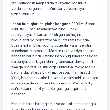
rag'batlantirish maqsadida tavsiyalar berishi va
yordamchi organlar – qo'mitalar va komissiyalar
tuzishi mumkin.
Inson huquqlari bo'yicha kengash
2006 yil 5 mart
kuni BMT Bosh Assambleyasining 60/251
rezolyutsiyasi bilan tashkil etilgan bo'lib, inson
huquqlarini qo'pol tarzda va muntazam ravishda
buzish hollari bilan bog'liq voqealar va amaliyotni
muhokama etib boradi. Mazkur rezolyutsiya asosida
Kengash har bir davlatning inson huquqlari sohasidagi
majburiyatlarini bajarilishining Universal davriy tahlilini
amalga oshiradi va shu orqali universal miqyosda va
barcha davlatlarga bir xil munosabatni ta'minlaydi.
Ya'ni, barcha davlatlar Universal davriy tahlil doirasida
inson huquqlarining barcha sohalari bo'yicha Milliy
ma'ruzalarini har 4 yilda Kengashga taqdim etib
borishadi.
Kengash biror-bir farqlarsiz va adolatli hamda tenglik
asosida barcha uchun inson huquqlari va asosiy