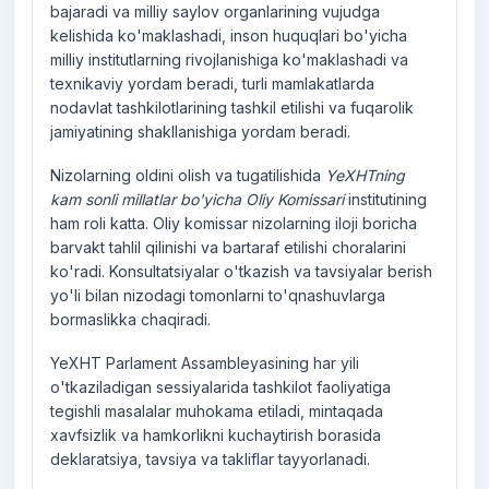
bajaradi va milliy saylov organlarining vujudga
kelishida ko'maklashadi, inson huquqlari bo'yicha
milliy institutlarning rivojlanishiga ko'maklashadi va
texnikaviy yordam beradi, turli mamlakatlarda
nodavlat tashkilotlarining tashkil etilishi va fuqarolik
jamiyatining shakllanishiga yordam beradi.
Nizolarning oldini olish va tugatilishida
YeXHTning
kam sonli millatlar bo'yicha Oliy Komissari
institutining
ham roli katta. Oliy komissar nizolarning iloji boricha
barvakt tahlil qilinishi va bartaraf etilishi choralarini
ko'radi. Konsultatsiyalar o'tkazish va tavsiyalar berish
yo'li bilan nizodagi tomonlarni to'qnashuvlarga
bormaslikka chaqiradi.
YeXHT Parlament Assambleyasining har yili
o'tkaziladigan sessiyalarida tashkilot faoliyatiga
tegishli masalalar muhokama etiladi, mintaqada
xavfsizlik va hamkorlikni kuchaytirish borasida
deklaratsiya, tavsiya va takliflar tayyorlanadi.