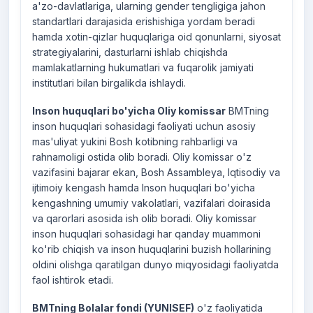
a'zo-davlatlariga, ularning gender tengligiga jahon
standartlari darajasida erishishiga yordam beradi
hamda xotin-qizlar huquqlariga oid qonunlarni, siyosat
strategiyalarini, dasturlarni ishlab chiqishda
mamlakatlarning hukumatlari va fuqarolik jamiyati
institutlari bilan birgalikda ishlaydi.
Inson huquqlari bo'yicha Oliy komissar
BMTning
inson huquqlari sohasidagi faoliyati uchun asosiy
mas'uliyat yukini Bosh kotibning rahbarligi va
rahnamoligi ostida olib boradi. Oliy komissar o'z
vazifasini bajarar ekan, Bosh Assambleya, Iqtisodiy va
ijtimoiy kengash hamda Inson huquqlari bo'yicha
kengashning umumiy vakolatlari, vazifalari doirasida
va qarorlari asosida ish olib boradi. Oliy komissar
inson huquqlari sohasidagi har qanday muammoni
ko'rib chiqish va inson huquqlarini buzish hollarining
oldini olishga qaratilgan dunyo miqyosidagi faoliyatda
faol ishtirok etadi.
BMTning Bolalar fondi (YUNISEF)
o'z faoliyatida