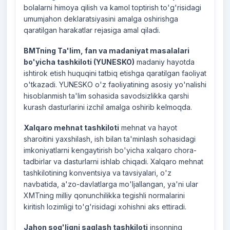
bolalarni himoya qilish va kamol toptirish to'g'risidagi
umumjahon deklaratsiyasini amalga oshirishga
qaratilgan harakatlar rejasiga amal qiladi.
BMTning Ta'lim, fan va madaniyat masalalari
bo'yicha tashkiloti (YUNESKO)
madaniy hayotda
ishtirok etish huquqini tatbiq etishga qaratilgan faoliyat
o'tkazadi. YUNESKO o'z faoliyatining asosiy yo'nalishi
hisoblanmish ta'lim sohasida savodsizlikka qarshi
kurash dasturlarini izchil amalga oshirib kelmoqda.
Xalqaro mehnat tashkiloti
mehnat va hayot
sharoitini yaxshilash, ish bilan ta'minlash sohasidagi
imkoniyatlarni kengaytirish bo'yicha xalqaro chora-
tadbirlar va dasturlarni ishlab chiqadi. Xalqaro mehnat
tashkilotining konventsiya va tavsiyalari, o'z
navbatida, a'zo-davlatlarga mo'ljallangan, ya'ni ular
XMTning milliy qonunchilikka tegishli normalarini
kiritish lozimligi to'g'risidagi xohishni aks ettiradi.
Jahon sog'liqni saqlash tashkiloti
insonning