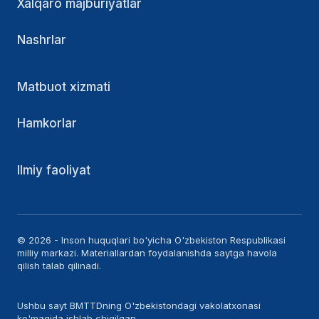
Xalqaro majburiyatlar
Nashrlar
Matbuot xizmati
Hamkorlar
Ilmiy faoliyat
© 2026 - Inson huquqlari bo'yicha O'zbekiston Respublikasi
milliy markazi. Materiallardan foydalanishda saytga havola
qilish talab qilinadi.
Ushbu sayt BMTTDning O'zbekistondagi vakolatxonasi
ko'magida ishlab chiqilgan.