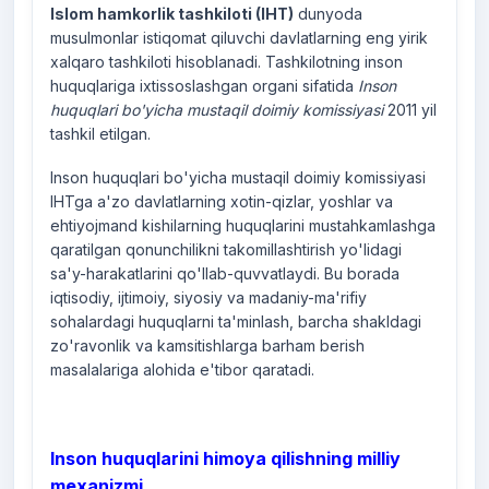
Islom hamkorlik tashkiloti (IHT)
dunyoda
musulmonlar istiqomat qiluvchi davlatlarning eng yirik
xalqaro tashkiloti hisoblanadi. Tashkilotning inson
huquqlariga ixtissoslashgan organi sifatida
Inson
huquqlari bo'yicha mustaqil doimiy komissiyasi
2011 yil
tashkil etilgan.
Inson huquqlari bo'yicha mustaqil doimiy komissiyasi
IHTga a'zo davlatlarning xotin-qizlar, yoshlar va
ehtiyojmand kishilarning huquqlarini mustahkamlashga
qaratilgan qonunchilikni takomillashtirish yo'lidagi
sa'y-harakatlarini qo'llab-quvvatlaydi. Bu borada
iqtisodiy, ijtimoiy, siyosiy va madaniy-ma'rifiy
sohalardagi huquqlarni ta'minlash, barcha shakldagi
zo'ravonlik va kamsitishlarga barham berish
masalalariga alohida e'tibor qaratadi.
Inson huquqlarini himoya qilishning milliy
mexanizmi