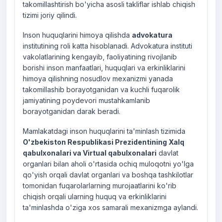
takomillashtirish bo'yicha asosli takliflar ishlab chiqish
tizimi joriy qilindi.
Inson huquqlarini himoya qilishda
advokatura
institutining roli katta hisoblanadi. Advokatura instituti
vakolatlarining kengayib, faoliyatining rivojlanib
borishi inson manfaatlari, huquqlari va erkinliklarini
himoya qilishning nosudlov mexanizmi yanada
takomillashib borayotganidan va kuchli fuqarolik
jamiyatining poydevori mustahkamlanib
borayotganidan darak beradi.
Mamlakatdagi inson huquqlarini ta'minlash tizimida
O'zbekiston Respublikasi Prezidentining Xalq
qabulxonalari va Virtual qabulxonalari
davlat
organlari bilan aholi o'rtasida ochiq muloqotni yo'lga
qo'yish orqali davlat organlari va boshqa tashkilotlar
tomonidan fuqarolarlarning murojaatlarini ko'rib
chiqish orqali ularning huquq va erkinliklarini
ta'minlashda o'ziga xos samarali mexanizmga aylandi.