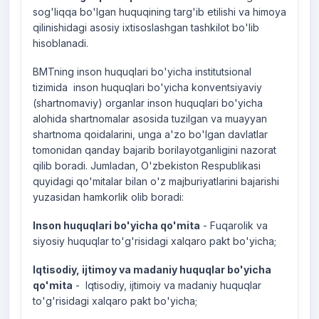
sog'liqqa bo'lgan huquqining targ'ib etilishi va himoya
qilinishidagi asosiy ixtisoslashgan tashkilot bo'lib
hisoblanadi.
BMTning inson huquqlari bo'yicha institutsional
tizimida inson huquqlari bo'yicha konventsiyaviy
(shartnomaviy) organlar inson huquqlari bo'yicha
alohida shartnomalar asosida tuzilgan va muayyan
shartnoma qoidalarini, unga a'zo bo'lgan davlatlar
tomonidan qanday bajarib borilayotganligini nazorat
qilib boradi. Jumladan, O'zbekiston Respublikasi
quyidagi qo'mitalar bilan o'z majburiyatlarini bajarishi
yuzasidan hamkorlik olib boradi:
Inson huquqlari bo'yicha qo'mita
- Fuqarolik va
siyosiy huquqlar to'g'risidagi xalqaro pakt bo'yicha;
Iqtisodiy, ijtimoy va madaniy huquqlar bo'yicha
qo'mita
- Iqtisodiy, ijtimoiy va madaniy huquqlar
to'g'risidagi xalqaro pakt bo'yicha;