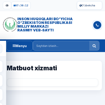
O'zbekcha
07:30:12
INSON HUQUQLARI BO'YICHA
O'ZBEKISTON RESPUBLIKASI
MILLIY MARKAZI
RASMIY VEB-SAYTI
Menyu
Saytdan izlash
Matbuot xizmati