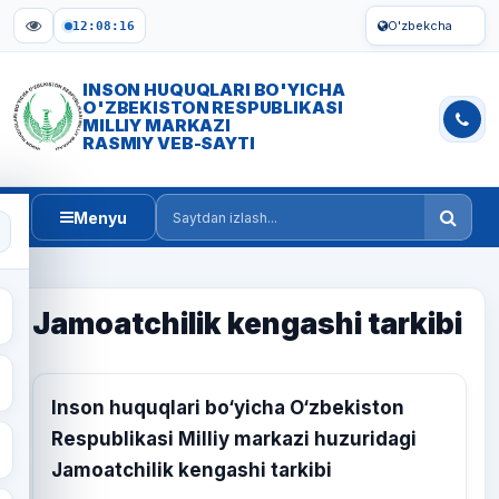
O'zbekcha
12:08:16
INSON HUQUQLARI BO'YICHA
O'ZBEKISTON RESPUBLIKASI
MILLIY MARKAZI
RASMIY VEB-SAYTI
Menyu
Saytdan izlash
Jamoatchilik kengashi tarkibi
Inson huquqlari bo‘yicha O‘zbekiston
Respublikasi Milliy markazi huzuridagi
Jamoatchilik kengashi tarkibi