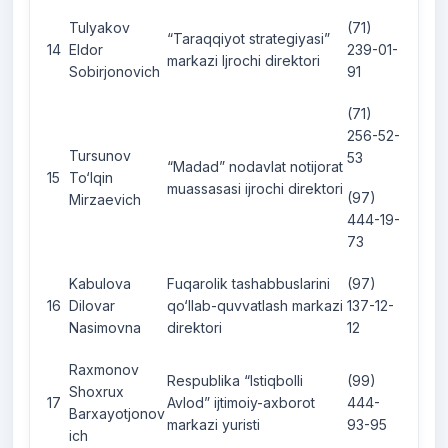
Tulyakov
(71)
“Taraqqiyot strategiyasi”
14
Eldor
239-01-
markazi Ijrochi direktori
Sobirjonovich
91
(71)
256-52-
Tursunov
53
“Madad” nodavlat notijorat
15
To‘lqin
muassasasi ijrochi direktori
(97)
Mirzaevich
444-19-
73
Kabulova
Fuqarolik tashabbuslarini
(97)
16
Dilovar
qo‘llab-quvvatlash markazi
137-12-
Nasimovna
direktori
12
Raxmonov
Respublika “Istiqbolli
(99)
Shoxrux
17
Avlod” ijtimoiy-axborot
444-
Barxayotjonov
markazi yuristi
93-95
ich