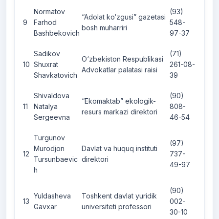
Normatov
(93)
“Adolat ko‘zgusi” gazetasi
9
Farhod
548-
bosh muharriri
Bashbekovich
97-37
Sadikov
(71)
O‘zbekiston Respublikasi
10
Shuxrat
261-08-
Advokatlar palatasi raisi
Shavkatovich
39
Shivaldova
(90)
“Ekomaktab” ekologik-
11
Natalya
808-
resurs markazi direktori
Sergeevna
46-54
Turgunov
(97)
Murodjon
Davlat va huquq instituti
12
737-
Tursunbaevic
direktori
49-97
h
(90)
Yuldasheva
Toshkent davlat yuridik
13
002-
Gavxar
universiteti professori
30-10