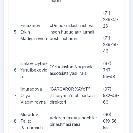
mudiri
(71)
239-41-
Ernazarov
«Demokratlashtirish va
26
5
Erkin
inson huquqlari» jurnali
(71)
Madiyarovich
bosh muharriri
239-18-
46
Isakov Oybek
(97)
O‘zbekiston Nogironlar
6
Yusufbekovic
747-
assotsiatsiyasi raisi
h
95-48
Ilmuradova
“BARQAROR XAYoT”
(97)
7
Oliya
ijtimoiy-ma’rifat markazi
532-46-
Vladimirovna
direktori
66
Muradov
(90)
Veteran faxriy jangchilar
8
Tal’at
019-56-
birlashmasi raisi
Pardaevich
55