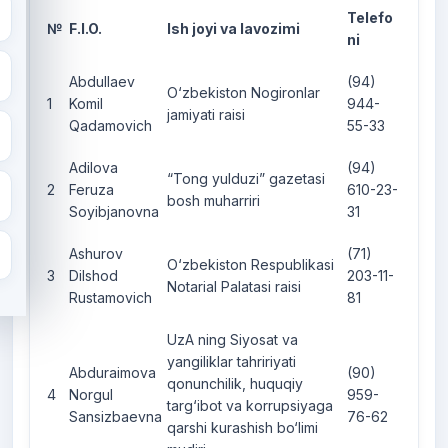
Telefo
№
F.I.O.
Ish joyi va lavozimi
ni
Abdullaev
(94)
O‘zbekiston Nogironlar
1
Komil
944-
jamiyati raisi
Qadamovich
55-33
Adilova
(94)
“Tong yulduzi” gazetasi
2
Feruza
610-23-
bosh muharriri
Soyibjanovna
31
Ashurov
(71)
O‘zbekiston Respublikasi
3
Dilshod
203-11-
Notarial Palatasi raisi
Rustamovich
81
UzA ning Siyosat va
yangiliklar tahririyati
Abduraimova
(90)
qonunchilik, huquqiy
4
Norgul
959-
targ‘ibot va korrupsiyaga
Sansizbaevna
76-62
qarshi kurashish bo‘limi