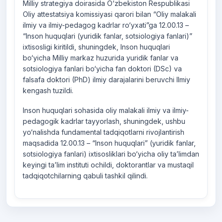
Milliy strategiya doirasida O‘zbekiston Respublikasi
Oliy attestatsiya komissiyasi qarori bilan “Oliy malakali
ilmiy va ilmiy-pedagog kadrlar ro‘yxati”ga 12.00.13 –
“Inson huquqlari (yuridik fanlar, sotsiologiya fanlari)”
ixtisosligi kiritildi, shuningdek, Inson huquqlari
bo‘yicha Milliy markaz huzurida yuridik fanlar va
sotsiologiya fanlari bo‘yicha fan doktori (DSc) va
falsafa doktori (PhD) ilmiy darajalarini beruvchi Ilmiy
kengash tuzildi.
Inson huquqlari sohasida oliy malakali ilmiy va ilmiy-
pedagogik kadrlar tayyorlash, shuningdek, ushbu
yo‘nalishda fundamental tadqiqotlarni rivojlantirish
maqsadida 12.00.13 – “Inson huquqlari” (yuridik fanlar,
sotsiologiya fanlari) ixtisosliklari bo‘yicha oliy ta’limdan
keyingi ta’lim instituti ochildi, doktorantlar va mustaqil
tadqiqotchilarning qabuli tashkil qilindi.