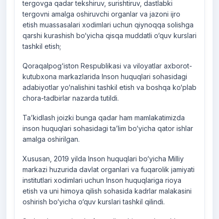
tergovga qadar tekshiruv, surishtiruv, dastlabki
tergovni amalga oshiruvchi organlar va jazoni ijro
etish muassasalari xodimlari uchun qiynoqqa solishga
qarshi kurashish bo‘yicha qisqa muddatli o‘quv kurslari
tashkil etish;
Qoraqalpog‘iston Respublikasi va viloyatlar axborot-
kutubxona markazlarida Inson huquqlari sohasidagi
adabiyotlar yo‘nalishini tashkil etish va boshqa ko‘plab
chora-tadbirlar nazarda tutildi.
Ta’kidlash joizki bunga qadar ham mamlakatimizda
inson huquqlari sohasidagi ta’lim bo‘yicha qator ishlar
amalga oshirilgan.
Xususan, 2019 yilda Inson huquqlari bo‘yicha Milliy
markazi huzurida davlat organlari va fuqarolik jamiyati
institutlari xodimlari uchun Inson huquqlariga rioya
etish va uni himoya qilish sohasida kadrlar malakasini
oshirish bo‘yicha o‘quv kurslari tashkil qilindi.