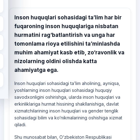
Inson huquqlari sohasidagi ta’lim har bir
fuqaroning inson huquqlariga nisbatan
hurmatini rag‘batlantirish va unga har
tomonlama rioya etilishini ta’minlashda
muhim ahamiyat kasb etib, zo‘ravonlik va
nizolarning oldini olishda katta
ahamiyatga ega.
Inson huquqlari sohasidagi ta’lim aholining, ayniqsa,
yoshlarning inson huquqlari sohasidagi huquqiy
savodxonligini oshirishga, ularda inson huquqlari va
erkinliklariga hurmat hissining shakllanishiga, davlat
xizmatchilarining inson huquqlari va gender tenglik
sohasidagi bilim va ko‘nikmalarining oshishiga xizmat
qiladi.
Shu munosabat bilan, O‘zbekiston Respublikasi