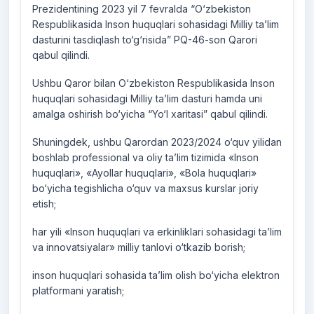
Prezidentining 2023 yil 7 fevralda “O‘zbekiston
Respublikasida Inson huquqlari sohasidagi Milliy ta’lim
dasturini tasdiqlash to‘g‘risida” PQ-46-son Qarori
qabul qilindi.
Ushbu Qaror bilan O‘zbekiston Respublikasida Inson
huquqlari sohasidagi Milliy ta’lim dasturi hamda uni
amalga oshirish bo‘yicha “Yo‘l xaritasi” qabul qilindi.
Shuningdek, ushbu Qarordan 2023/2024 o‘quv yilidan
boshlab professional va oliy ta’lim tizimida «Inson
huquqlari», «Ayollar huquqlari», «Bola huquqlari»
bo‘yicha tegishlicha o‘quv va maxsus kurslar joriy
etish;
har yili «Inson huquqlari va erkinliklari sohasidagi ta’lim
va innovatsiyalar» milliy tanlovi o‘tkazib borish;
inson huquqlari sohasida ta’lim olish bo‘yicha elektron
platformani yaratish;