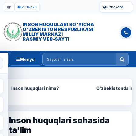
O'zbekcha
12:36:24
INSON HUQUQLARI BO'YICHA
O'ZBEKISTON RESPUBLIKASI
MILLIY MARKAZI
RASMIY VEB-SAYTI
Menyu
Saytdan izlash
Inson huquqlari nima?
O'zbekistonda ins
Inson huquqlari sohasida
ta'lim