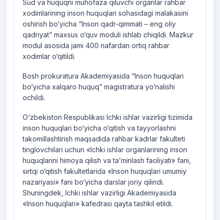
Sud va huquqni muhofaza qiluvchi organlar rahbar
xodimlarining inson huquqlari sohasidagi malakasini
oshirish bo‘yicha “Inson qadr-qimmati – eng oliy
qadriyat” maxsus o‘quv moduli ishlab chiqildi. Mazkur
modul asosida jami 400 nafardan ortiq rahbar
xodimlar o‘qitildi.
Bosh prokuratura Akademiyasida “Inson huquqlari
bo‘yicha xalqaro huquq” magistratura yo‘nalishi
ochildi.
O‘zbekiston Respublikasi Ichki ishlar vazirligi tizimida
inson huquqlari bo‘yicha o‘qitish va tayyorlashni
takomillashtirish maqsadida rahbar kadrlar fakulteti
tinglovchilari uchun «Ichki ishlar organlarining inson
huquqlarini himoya qilish va ta’minlash faoliyati» fani,
sirtqi o‘qitish fakultetlarida «Inson huquqlari umumiy
nazariyasi» fani bo‘yicha darslar joriy qilindi.
Shuningdek, Ichki ishlar vazirligi Akademiyasida
«Inson huquqlari» kafedrasi qayta tashkil etildi.